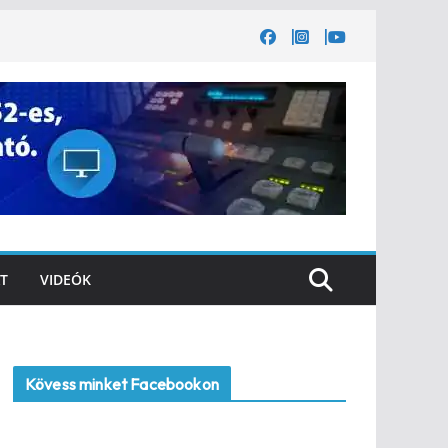
T
VIDEÓK
Kövess minket Facebookon