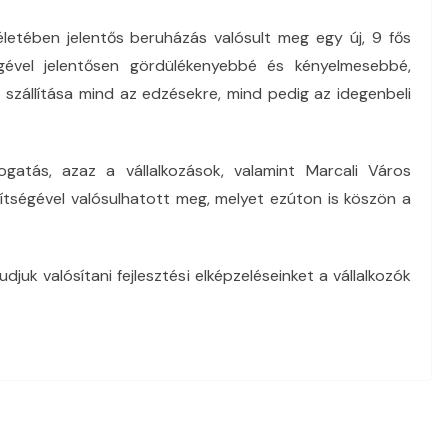
letében jelentős beruházás valósult meg egy új, 9 fős
égével jelentősen gördülékenyebbé és kényelmesebbé,
 szállítása mind az edzésekre, mind pedig az idegenbeli
atás, azaz a vállalkozások, valamint Marcali Város
ségével valósulhatott meg, melyet ezúton is köszön a
uk valósítani fejlesztési elképzeléseinket a vállalkozók