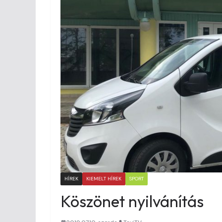
HÍREK
KIEMELT HÍREK
SPORT
Köszönet nyilvánítás