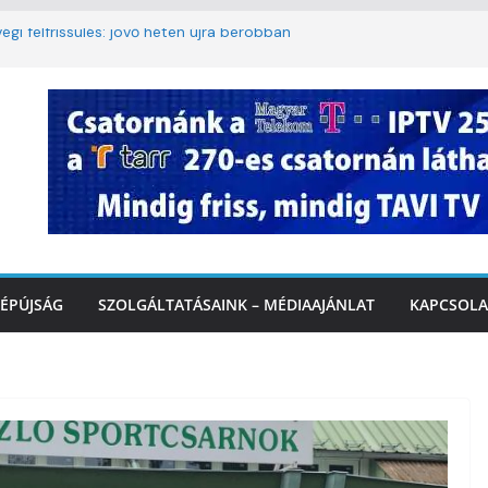
égi felfrissülés: jövő héten újra berobban
korlátozás a Rákóczi utcában a hétvégi
t
3. kerület TVE csapatát fogadta a
Ó
te a tűzoltók dolgát Marcalinál
onságos közlekedésért, elektromos
ÉPÚJSÁG
SZOLGÁLTATÁSAINK – MÉDIAAJÁNLAT
KAPCSOLA