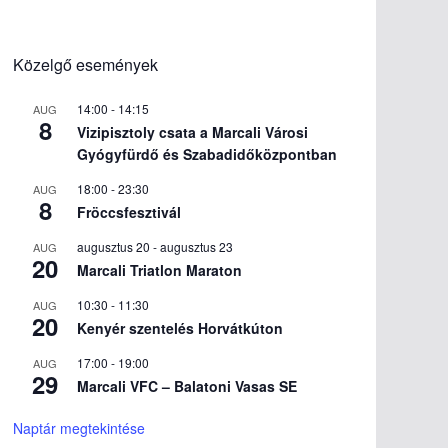
Közelgő események
14:00
-
14:15
AUG
8
Vizipisztoly csata a Marcali Városi
Gyógyfürdő és Szabadidőközpontban
18:00
-
23:30
AUG
8
Fröccsfesztivál
augusztus 20
-
augusztus 23
AUG
20
Marcali Triatlon Maraton
10:30
-
11:30
AUG
20
Kenyér szentelés Horvátkúton
17:00
-
19:00
AUG
29
Marcali VFC – Balatoni Vasas SE
Naptár megtekintése