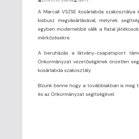
2019.07.10. szerda
TaviTV
A Marcali VSZSE kosárlabda szakosztálya é
kisbusz megvásárlásával, melynek segíts
egyben modernebbé válik a fiatal játékosok
mérkőzésekre.
A beruházás a látvány-csapatsport támog
Önkormányzat vezetőségének önzetlen segít
kosárlabda szakosztály.
Bízunk benne hogy a továbbiakban is meg tudj
és az Önkormányzat segítségével.