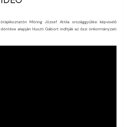
ótájékoztatón Móring József Attila országgyűlési képviselő
döntése alapján Huszti Gábort indítják az őszi önkormányzati