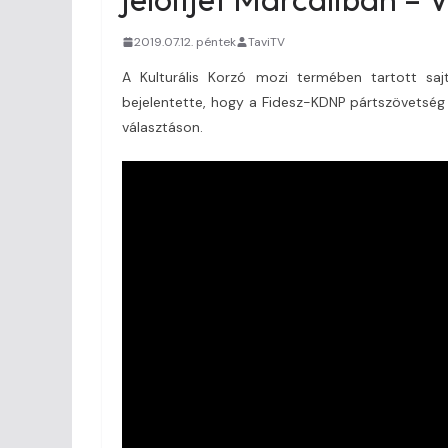
2019.07.12. péntek
TaviTV
A Kulturális Korzó mozi termében tartott sajt
bejelentette, hogy a Fidesz-KDNP pártszövetség 
választáson.