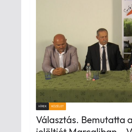
HÍREK
KÖZÉLET
Választás. Bemutatta 
jelöltjét Marcaliban –