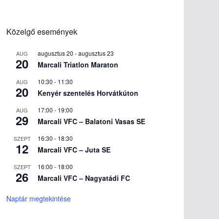
Közelgő események
augusztus 20
-
augusztus 23
AUG
20
Marcali Triatlon Maraton
10:30
-
11:30
AUG
20
Kenyér szentelés Horvátkúton
17:00
-
19:00
AUG
29
Marcali VFC – Balatoni Vasas SE
16:30
-
18:30
SZEPT
12
Marcali VFC – Juta SE
16:00
-
18:00
SZEPT
26
Marcali VFC – Nagyatádi FC
Naptár megtekintése