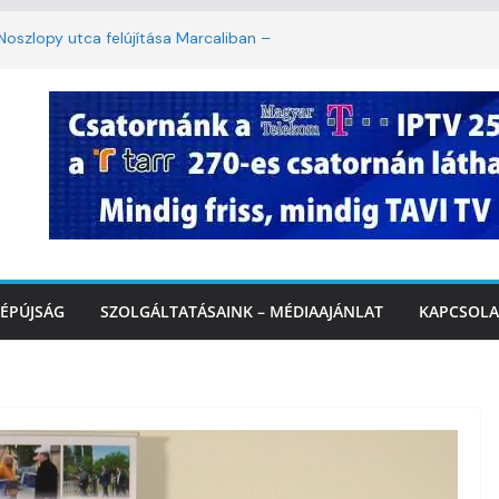
oszlopy utca felújítása Marcaliban –
szombattól másodfokú lesz a hőségriasztás
ulában: lakossági felháborodást váltott ki a
llyazás Marcaliban – VIDEÓ
k a Balatonnál – az első félidő végén
Marcalinál
ÉPÚJSÁG
SZOLGÁLTATÁSAINK – MÉDIAAJÁNLAT
KAPCSOLA