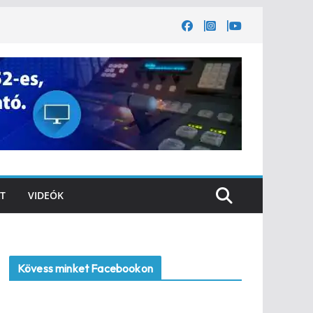
T
VIDEÓK
Kövess minket Facebookon