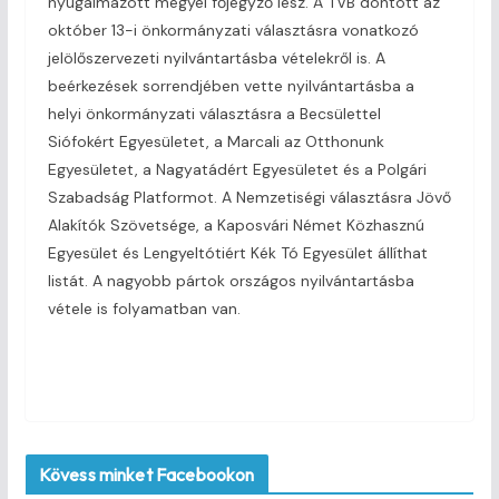
nyugalmazott megyei főjegyző lesz. A TVB döntött az
október 13-i önkormányzati választásra vonatkozó
jelölőszervezeti nyilvántartásba vételekről is. A
beérkezések sorrendjében vette nyilvántartásba a
helyi önkormányzati választásra a Becsülettel
Siófokért Egyesületet, a Marcali az Otthonunk
Egyesületet, a Nagyatádért Egyesületet és a Polgári
Szabadság Platformot. A Nemzetiségi választásra Jövő
Alakítók Szövetsége, a Kaposvári Német Közhasznú
Egyesület és Lengyeltótiért Kék Tó Egyesület állíthat
listát. A nagyobb pártok országos nyilvántartásba
vétele is folyamatban van.
Kövess minket Facebookon