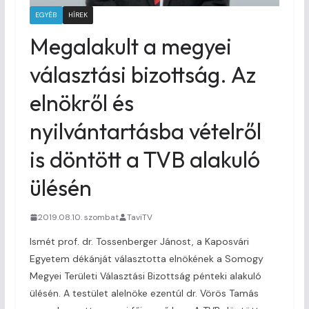
EGYÉB
HÍREK
Megalakult a megyei
választási bizottság. Az
elnökről és
nyilvántartásba vételről
is döntött a TVB alakuló
ülésén
2019.08.10. szombat
TaviTV
Ismét prof. dr. Tossenberger Jánost, a Kaposvári
Egyetem dékánját választotta elnökének a Somogy
Megyei Területi Választási Bizottság pénteki alakuló
ülésén. A testület alelnöke ezentúl dr. Vörös Tamás