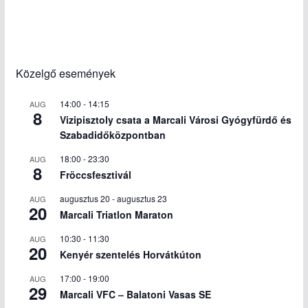
Közelgő események
14:00
-
14:15
AUG
8
Vizipisztoly csata a Marcali Városi Gyógyfürdő és
Szabadidőközpontban
18:00
-
23:30
AUG
8
Fröccsfesztivál
augusztus 20
-
augusztus 23
AUG
20
Marcali Triatlon Maraton
10:30
-
11:30
AUG
20
Kenyér szentelés Horvátkúton
17:00
-
19:00
AUG
29
Marcali VFC – Balatoni Vasas SE