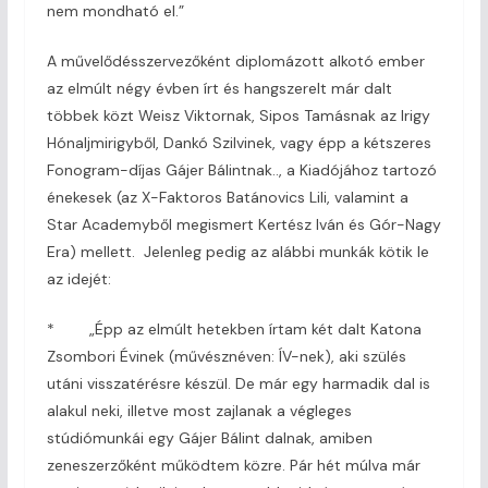
nem mondható el.”
A művelődésszervezőként diplomázott alkotó ember
az elmúlt négy évben írt és hangszerelt már dalt
többek közt Weisz Viktornak, Sipos Tamásnak az Irigy
Hónaljmirigyből, Dankó Szilvinek, vagy épp a kétszeres
Fonogram-díjas Gájer Bálintnak.., a Kiadójához tartozó
énekesek (az X-Faktoros Batánovics Lili, valamint a
Star Academyből megismert Kertész Iván és Gór-Nagy
Era) mellett. Jelenleg pedig az alábbi munkák kötik le
az idejét:
* „Épp az elmúlt hetekben írtam két dalt Katona
Zsombori Évinek (művésznéven: ÍV-nek), aki szülés
utáni visszatérésre készül. De már egy harmadik dal is
alakul neki, illetve most zajlanak a végleges
stúdiómunkái egy Gájer Bálint dalnak, amiben
zeneszerzőként működtem közre. Pár hét múlva már