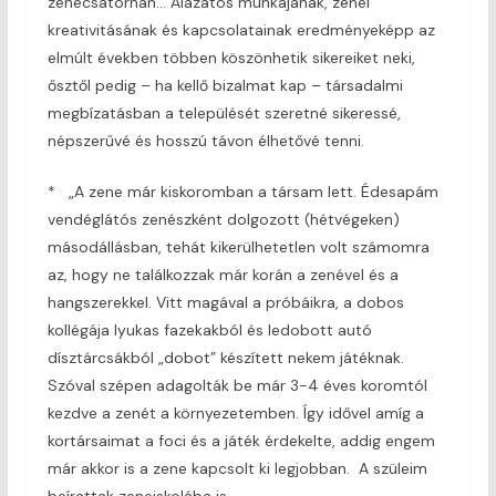
zenecsatornán… Alázatos munkájának, zenei
kreativitásának és kapcsolatainak eredményeképp az
elmúlt években többen köszönhetik sikereiket neki,
ősztől pedig – ha kellő bizalmat kap – társadalmi
megbízatásban a települését szeretné sikeressé,
népszerűvé és hosszú távon élhetővé tenni.
* „A zene már kiskoromban a társam lett. Édesapám
vendéglátós zenészként dolgozott (hétvégeken)
másodállásban, tehát kikerülhetetlen volt számomra
az, hogy ne találkozzak már korán a zenével és a
hangszerekkel. Vitt magával a próbáikra, a dobos
kollégája lyukas fazekakból és ledobott autó
dísztárcsákból „dobot” készített nekem játéknak.
Szóval szépen adagolták be már 3-4 éves koromtól
kezdve a zenét a környezetemben. Így idővel amíg a
kortársaimat a foci és a játék érdekelte, addig engem
már akkor is a zene kapcsolt ki legjobban. A szüleim
beírattak zeneiskolába is…