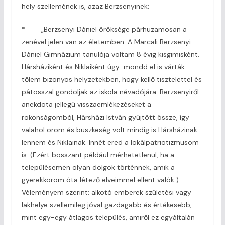
hely szellemének is, azaz Berzsenyinek:
* „Berzsenyi Dániel öröksége párhuzamosan a
zenével jelen van az életemben. A Marcali Berzsenyi
Dániel Gimnázium tanulója voltam 8 évig kisgimisként.
Hársháziként és Niklaiként úgy-mondd el is várták
tőlem bizonyos helyzetekben, hogy kellő tisztelettel és
pátosszal gondoljak az iskola névadójára. Berzsenyiről
anekdota jellegű visszaemlékezéseket a
rokonságomból, Hársházi István gyűjtött össze, így
valahol öröm és büszkeség volt mindig is Hársházinak
lennem és Niklainak. Innét ered a lokálpatriotizmusom
is. (Ezért bosszant például mérhetetlenül, ha a
településemen olyan dolgok történnek, amik a
gyerekkorom óta létező elveimmel ellent valók.)
Véleményem szerint: alkotó emberek születési vagy
lakhelye szellemileg jóval gazdagabb és értékesebb,
mint egy-egy átlagos település, amiről ez egyáltalán