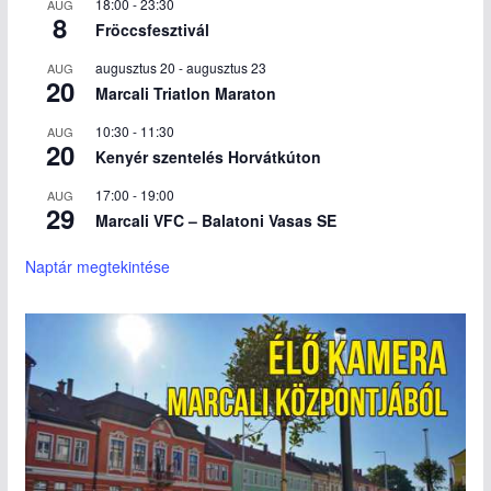
18:00
-
23:30
AUG
8
Fröccsfesztivál
augusztus 20
-
augusztus 23
AUG
20
Marcali Triatlon Maraton
10:30
-
11:30
AUG
20
Kenyér szentelés Horvátkúton
17:00
-
19:00
AUG
29
Marcali VFC – Balatoni Vasas SE
Naptár megtekintése