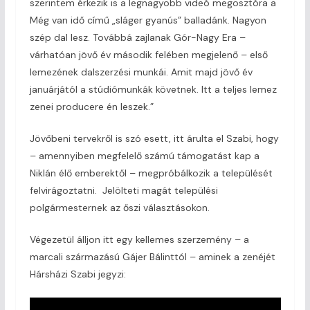
szerintem érkezik is a legnagyobb videó megosztóra a
Még van idő című „sláger gyanús” balladánk. Nagyon
szép dal lesz. Továbbá zajlanak Gór-Nagy Era –
várhatóan jövő év második felében megjelenő – első
lemezének dalszerzési munkái. Amit majd jövő év
januárjától a stúdiómunkák követnek. Itt a teljes lemez
zenei producere én leszek.”
Jövőbeni tervekről is szó esett, itt árulta el Szabi, hogy
– amennyiben megfelelő számú támogatást kap a
Niklán élő emberektől – megpróbálkozik a települését
felvirágoztatni. Jelölteti magát települési
polgármesternek az őszi választásokon.
Végezetül álljon itt egy kellemes szerzemény – a
marcali származású Gájer Bálinttól – aminek a zenéjét
Hársházi Szabi jegyzi: