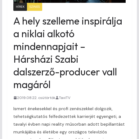
HÍREK
SZINES
A hely szelleme inspirálja
a niklai alkotó
mindennapjait –
Hársházi Szabi
dalszerző-producer vall
magáról
2019.08.22. csütörtök
TaviTV
Ismert énekesekkel és profi zenészekkel dolgozik,
tehetségkutatós felfedezettek karrierjét egyengeti, a
tavalyi évben napi reality műsorban adott bepillantást
munkájába és életébe egy országos televíziós