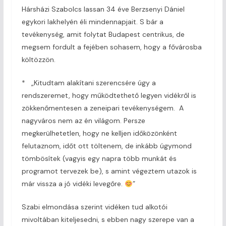
Hársházi Szabolcs lassan 34 éve Berzsenyi Dániel
egykori lakhelyén éli mindennapjait. S bár a
tevékenység, amit folytat Budapest centrikus, de
megsem fordult a fejében sohasem, hogy a fővárosba
költözzön.
* „Kitudtam alakítani szerencsére úgy a
rendszeremet, hogy működtethető legyen vidékről is
zökkenőmentesen a zeneipari tevékenységem. A
nagyváros nem az én világom. Persze
megkerülhetetlen, hogy ne kelljen időközönként
felutaznom, időt ott töltenem, de inkább úgymond
tömbösítek (vagyis egy napra több munkát és
programot tervezek be), s amint végeztem utazok is
már vissza a jó vidéki levegőre.
”
Szabi elmondása szerint vidéken tud alkotói
mivoltában kiteljesedni, s ebben nagy szerepe van a