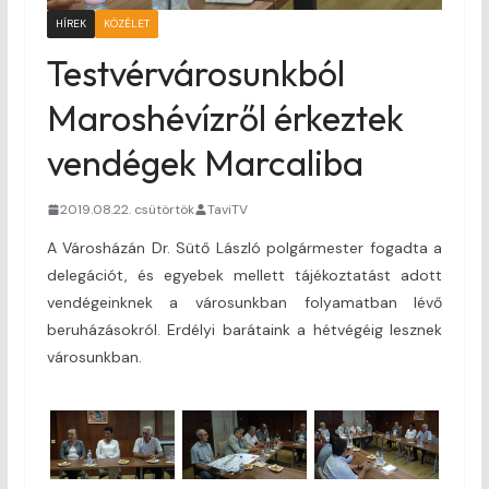
HÍREK
KÖZÉLET
Testvérvárosunkból
Maroshévízről érkeztek
vendégek Marcaliba
2019.08.22. csütörtök
TaviTV
A Városházán Dr. Sütő László polgármester fogadta a
delegációt, és egyebek mellett tájékoztatást adott
vendégeinknek a városunkban folyamatban lévő
beruházásokról. Erdélyi barátaink a hétvégéig lesznek
városunkban.