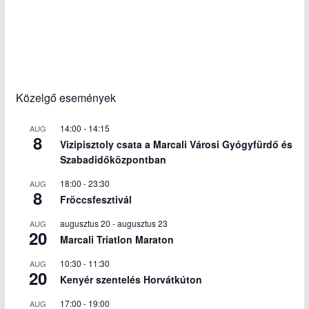
Közelgő események
14:00
-
14:15
AUG
8
Vizipisztoly csata a Marcali Városi Gyógyfürdő és
Szabadidőközpontban
18:00
-
23:30
AUG
8
Fröccsfesztivál
augusztus 20
-
augusztus 23
AUG
20
Marcali Triatlon Maraton
10:30
-
11:30
AUG
20
Kenyér szentelés Horvátkúton
17:00
-
19:00
AUG