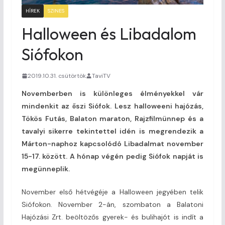
HÍREK
SZINES
Halloween és Libadalom
Siófokon
2019.10.31. csütörtök
TaviTV
Novemberben is különleges élményekkel vár
mindenkit az őszi Siófok. Lesz halloweeni hajózás,
Tökös Futás, Balaton maraton, Rajzfilmünnep és a
tavalyi sikerre tekintettel idén is megrendezik a
Márton-naphoz kapcsolódó Libadalmat november
15-17. között. A hónap végén pedig Siófok napját is
megünneplik.
November első hétvégéje a Halloween jegyében telik
Siófokon. November 2-án, szombaton a Balatoni
Hajózási Zrt. beöltözős gyerek- és bulihajót is indít a