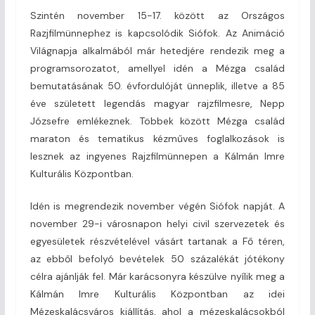
Szintén november 15-17. között az Országos
Razjfilmünnephez is kapcsolódik Siófok. Az Animáció
Világnapja alkalmából már hetedjére rendezik meg a
programsorozatot, amellyel idén a Mézga család
bemutatásának 50. évfordulóját ünneplik, illetve a 85
éve született legendás magyar rajzfilmesre, Nepp
Józsefre emlékeznek. Többek között Mézga család
maraton és tematikus kézműves foglalkozások is
lesznek az ingyenes Rajzfilmünnepen a Kálmán Imre
Kulturális Központban.
Idén is megrendezik november végén Siófok napját. A
november 29-i városnapon helyi civil szervezetek és
egyesületek részvételével vásárt tartanak a Fő téren,
az ebből befolyó bevételek 50 százalékát jótékony
célra ajánlják fel. Már karácsonyra készülve nyílik meg a
Kálmán Imre Kulturális Központban az idei
Mézeskalácsváros kiállítás, ahol a mézeskalácsokból