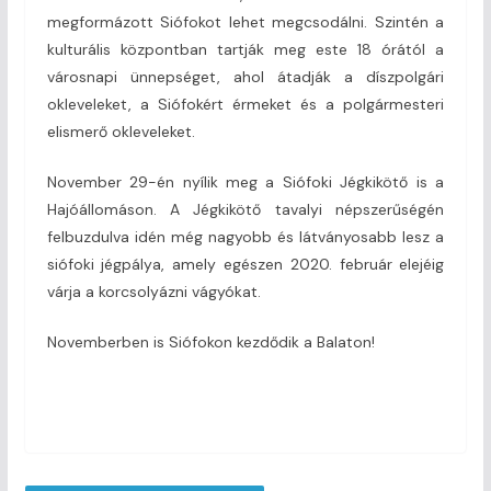
megformázott Siófokot lehet megcsodálni. Szintén a
kulturális központban tartják meg este 18 órától a
városnapi ünnepséget, ahol átadják a díszpolgári
okleveleket, a Siófokért érmeket és a polgármesteri
elismerő okleveleket.
November 29-én nyílik meg a Siófoki Jégkikötő is a
Hajóállomáson. A Jégkikötő tavalyi népszerűségén
felbuzdulva idén még nagyobb és látványosabb lesz a
siófoki jégpálya, amely egészen 2020. február elejéig
várja a korcsolyázni vágyókat.
Novemberben is Siófokon kezdődik a Balaton!