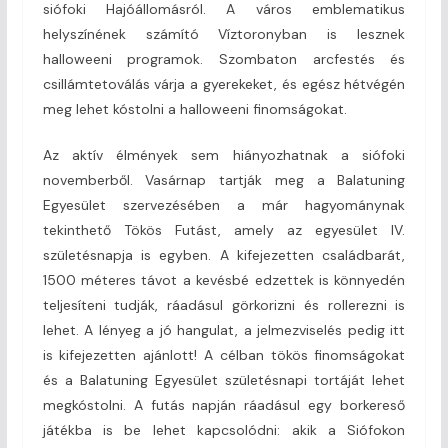
siófoki Hajóállomásról. A város emblematikus
helyszínének számító Víztoronyban is lesznek
halloweeni programok. Szombaton arcfestés és
csillámtetoválás várja a gyerekeket, és egész hétvégén
meg lehet kóstolni a halloweeni finomságokat.
Az aktív élmények sem hiányozhatnak a siófoki
novemberből. Vasárnap tartják meg a Balatuning
Egyesület szervezésében a már hagyománynak
tekinthető Tökös Futást, amely az egyesület IV.
születésnapja is egyben. A kifejezetten családbarát,
1500 méteres távot a kevésbé edzettek is könnyedén
teljesíteni tudják, ráadásul görkorizni és rollerezni is
lehet. A lényeg a jó hangulat, a jelmezviselés pedig itt
is kifejezetten ajánlott! A célban tökös finomságokat
és a Balatuning Egyesület születésnapi tortáját lehet
megkóstolni. A futás napján ráadásul egy borkereső
játékba is be lehet kapcsolódni: akik a Siófokon