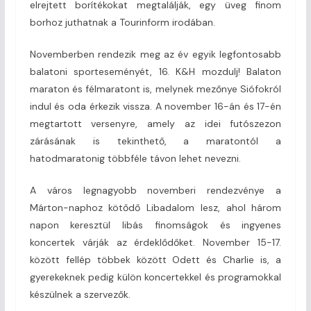
elrejtett borítékokat megtalálják, egy üveg finom
borhoz juthatnak a Tourinform irodában.
Novemberben rendezik meg az év egyik legfontosabb
balatoni sporteseményét, 16. K&H mozdulj! Balaton
maraton és félmaratont is, melynek mezőnye Siófokról
indul és oda érkezik vissza. A november 16-án és 17-én
megtartott versenyre, amely az idei futószezon
zárásának is tekinthető, a maratontól a
hatodmaratonig többféle távon lehet nevezni.
A város legnagyobb novemberi rendezvénye a
Márton-naphoz kötődő Libadalom lesz, ahol három
napon keresztül libás finomságok és ingyenes
koncertek várják az érdeklődőket. November 15-17.
között fellép többek között Odett és Charlie is, a
gyerekeknek pedig külön koncertekkel és programokkal
készülnek a szervezők.