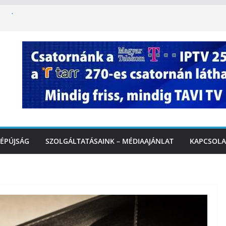
ha kapcsolatba kerülünk az AI-val – fontos
iztonságos közlekedésért, elektromos
étvégi felfrissülés: jövő héten újra berobban
stai szolgáltatásnyújtás a hőségriadó alatt
 Marcali Városi Gyógyfürdő és
ntban
ÉPÚJSÁG
SZOLGÁLTATÁSAINK – MÉDIAAJÁNLAT
KAPCSOLA