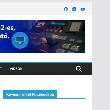
T
VIDEÓK
Kövess minket Facebookon