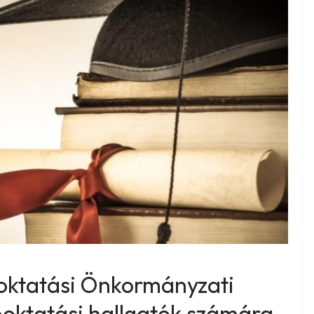
oktatási Önkormányzati
őoktatási hallgatók számára