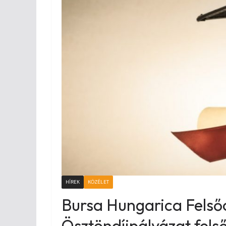
HÍREK
KÖZÉLET
Bursa Hungarica Felső
Ösztöndíjpályázat fels