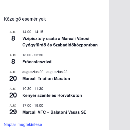
Közelgő események
14:00
-
14:15
AUG
8
Vizipisztoly csata a Marcali Városi
Gyógyfürdő és Szabadidőközpontban
18:00
-
23:30
AUG
8
Fröccsfesztivál
augusztus 20
-
augusztus 23
AUG
20
Marcali Triatlon Maraton
10:30
-
11:30
AUG
20
Kenyér szentelés Horvátkúton
17:00
-
19:00
AUG
29
Marcali VFC – Balatoni Vasas SE
Naptár megtekintése