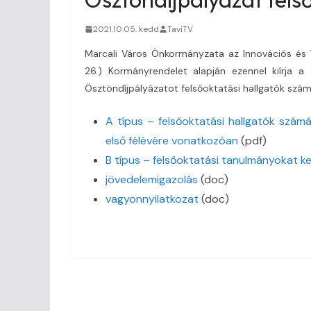
2021.10.05. kedd
TaviTV
Marcali Város Önkormányzata az Innovációs és T
26.) Kormányrendelet alapján ezennel kiírja a
Ösztöndíjpályázatot felsőoktatási hallgatók szá
A típus – felsőoktatási hallgatók szá
első félévére vonatkozóan
(pdf)
B típus – felsőoktatási tanulmányokat k
jövedelemigazolás
(doc)
vagyonnyilatkozat
(doc)