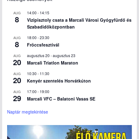
14:00
-
14:15
AUG
8
Vizipisztoly csata a Marcali Városi Gyógyfürdő és
Szabadidőközpontban
18:00
-
23:30
AUG
8
Fröccsfesztivál
augusztus 20
-
augusztus 23
AUG
20
Marcali Triatlon Maraton
10:30
-
11:30
AUG
20
Kenyér szentelés Horvátkúton
17:00
-
19:00
AUG
29
Marcali VFC – Balatoni Vasas SE
Naptár megtekintése