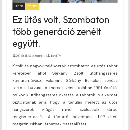
HÍREK
SZINES
Ez ütős volt. Szombaton
több generáció zenélt
együtt.
2019.11.16. szombat
TaviTV
Kicsik és nagyok találkoztak szombaton az ütős tábor
keretében ahol Sárkány Zsolt ütőhangszeres
kamaraművész, valamint Sárkány Bertalan zenész
tartott kurzust. A marcali zeneiskolában 1991 őszétől
működik ütőhangszeres oktatás, a táborok jó alkalmat
biztosítanak arra, hogy a tanulás mellett az ütős
hangszerek világát mind szélesebb körbe
megismertessék. A táborról bővebben Hír7 című
magazinunkban láthatnak összeállítást.