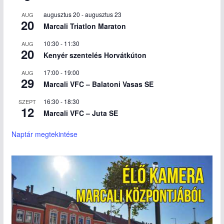
augusztus 20
-
augusztus 23
AUG
20
Marcali Triatlon Maraton
10:30
-
11:30
AUG
20
Kenyér szentelés Horvátkúton
17:00
-
19:00
AUG
29
Marcali VFC – Balatoni Vasas SE
16:30
-
18:30
SZEPT
12
Marcali VFC – Juta SE
Naptár megtekintése