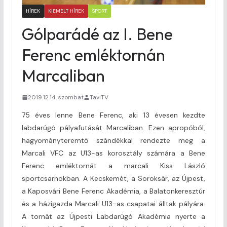
HÍREK
KIEMELT HÍREK
SPORT
Gólparádé az I. Bene
Ferenc emléktornán
Marcaliban
2019.12.14. szombat
TaviTV
75 éves lenne Bene Ferenc, aki 13 évesen kezdte
labdarúgó pályafutását Marcaliban. Ezen apropóból,
hagyományteremtő szándékkal rendezte meg a
Marcali VFC az U13-as korosztály számára a Bene
Ferenc emléktornát a marcali Kiss László
sportcsarnokban. A Kecskemét, a Soroksár, az Újpest,
a Kaposvári Bene Ferenc Akadémia, a Balatonkeresztúr
és a házigazda Marcali U13-as csapatai álltak pályára.
A tornát az Újpesti Labdarúgó Akadémia nyerte a