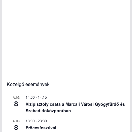
Közelgő események
14:00
-
14:15
AUG
8
Vizipisztoly csata a Marcali Városi Gyógyfürdő és
Szabadidőközpontban
18:00
-
23:30
AUG
8
Fröccsfesztivál