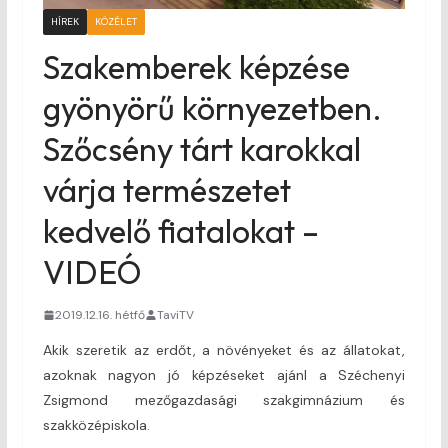
HÍREK
KÖZÉLET
Szakemberek képzése
gyönyörű környezetben.
Szőcsény tárt karokkal
várja természetet
kedvelő fiatalokat –
VIDEÓ
2019.12.16. hétfő
TaviTV
Akik szeretik az erdőt, a növényeket és az állatokat,
azoknak nagyon jó képzéseket ajánl a Széchenyi
Zsigmond mezőgazdasági szakgimnázium és
szakközépiskola.