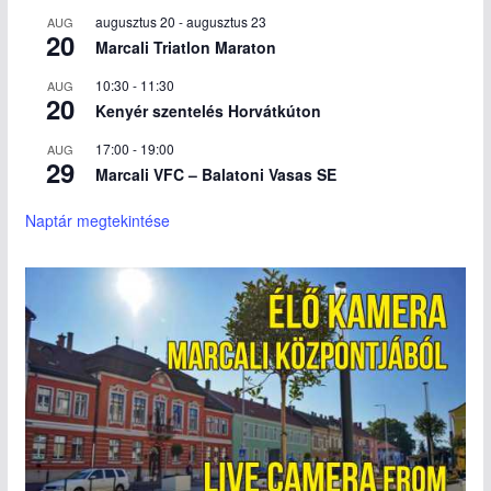
augusztus 20
-
augusztus 23
AUG
20
Marcali Triatlon Maraton
10:30
-
11:30
AUG
20
Kenyér szentelés Horvátkúton
17:00
-
19:00
AUG
29
Marcali VFC – Balatoni Vasas SE
Naptár megtekintése