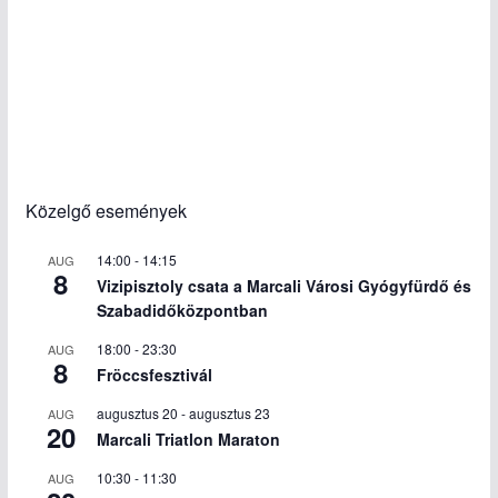
Közelgő események
14:00
-
14:15
AUG
8
Vizipisztoly csata a Marcali Városi Gyógyfürdő és
Szabadidőközpontban
18:00
-
23:30
AUG
8
Fröccsfesztivál
augusztus 20
-
augusztus 23
AUG
20
Marcali Triatlon Maraton
10:30
-
11:30
AUG