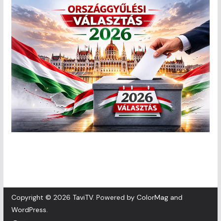
Copyright © 2026
TaviTV
. Powered by
ColorMag
and
WordPress
.