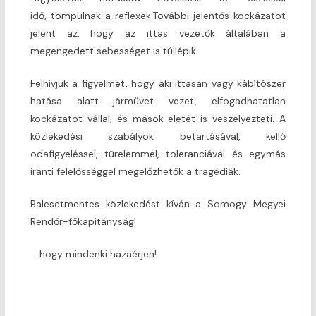
idő, tompulnak a reflexek.További jelentős kockázatot
jelent az, hogy az ittas vezetők általában a
megengedett sebességet is túllépik.
Felhívjuk a figyelmet, hogy aki ittasan vagy kábítószer
hatása alatt járművet vezet, elfogadhatatlan
kockázatot vállal, és mások életét is veszélyezteti. A
közlekedési szabályok betartásával, kellő
odafigyeléssel, türelemmel, toleranciával és egymás
iránti felelősséggel megelőzhetők a tragédiák.
Balesetmentes közlekedést kíván a Somogy Megyei
Rendőr-főkapitányság!
…hogy mindenki hazaérjen!