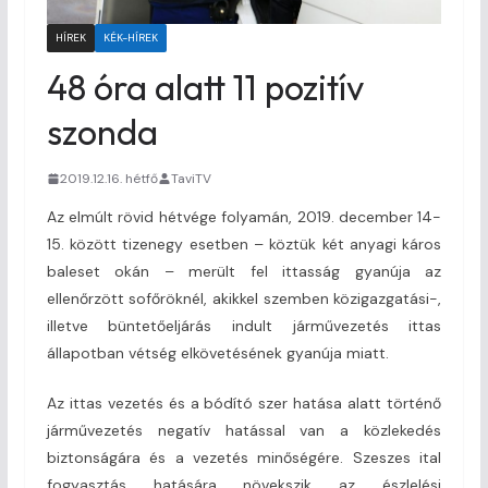
HÍREK
KÉK-HÍREK
48 óra alatt 11 pozitív
szonda
2019.12.16. hétfő
TaviTV
Az elmúlt rövid hétvége folyamán, 2019. december 14-
15. között tizenegy esetben – köztük két anyagi káros
baleset okán – merült fel ittasság gyanúja az
ellenőrzött sofőröknél, akikkel szemben közigazgatási-,
illetve büntetőeljárás indult járművezetés ittas
állapotban vétség elkövetésének gyanúja miatt.
Az ittas vezetés és a bódító szer hatása alatt történő
járművezetés negatív hatással van a közlekedés
biztonságára és a vezetés minőségére. Szeszes ital
fogyasztás hatására növekszik az észlelési