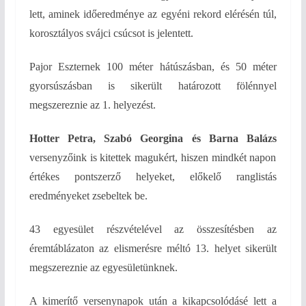
lett, aminek időeredménye az egyéni rekord elérésén túl,
korosztályos svájci csúcsot is jelentett.
Pajor Eszternek 100 méter hátúszásban, és 50 méter
gyorsúszásban is sikerült határozott fölénnyel
megszereznie az 1. helyezést.
Hotter Petra, Szabó Georgina és Barna Balázs
versenyzőink is kitettek magukért, hiszen mindkét napon
értékes pontszerző helyeket, előkelő ranglistás
eredményeket zsebeltek be.
43 egyesület részvételével az összesítésben az
éremtáblázaton az elismerésre méltó 13. helyet sikerült
megszereznie az egyesületünknek.
A kimerítő versenynapok után a kikapcsolódásé lett a