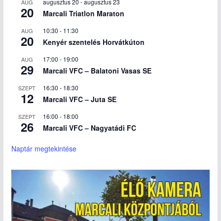
augusztus 20
-
augusztus 23
AUG
20
Marcali Triatlon Maraton
10:30
-
11:30
AUG
20
Kenyér szentelés Horvátkúton
17:00
-
19:00
AUG
29
Marcali VFC – Balatoni Vasas SE
16:30
-
18:30
SZEPT
12
Marcali VFC – Juta SE
16:00
-
18:00
SZEPT
26
Marcali VFC – Nagyatádi FC
Naptár megtekintése