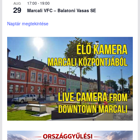
17:00
-
19:00
AUG
29
Marcali VFC – Balatoni Vasas SE
Naptár megtekintése