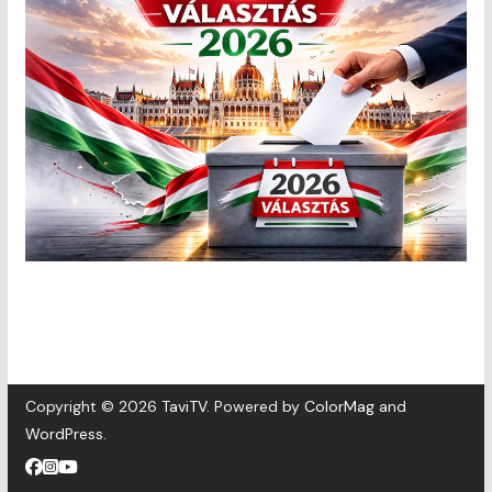
Copyright © 2026
TaviTV
. Powered by
ColorMag
and
WordPress
.