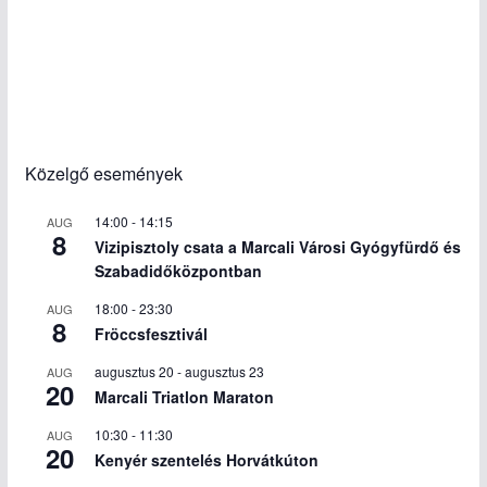
Közelgő események
14:00
-
14:15
AUG
8
Vizipisztoly csata a Marcali Városi Gyógyfürdő és
Szabadidőközpontban
18:00
-
23:30
AUG
8
Fröccsfesztivál
augusztus 20
-
augusztus 23
AUG
20
Marcali Triatlon Maraton
10:30
-
11:30
AUG
20
Kenyér szentelés Horvátkúton