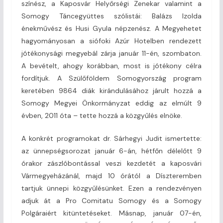
színész, a Kaposvár Helyőrségi Zenekar valamint a
Somogy Táncegyüttes szólistái: Balázs Izolda
énekművész és Husi Gyula népzenész. A Megyehetet
hagyományosan a siófoki Azúr Hotelben rendezett
jótékonysági megyebál zárja január 11-én, szombaton.
A bevételt, ahogy korábban, most is jótékony célra
fordítjuk. A Szülőföldem Somogyország program
keretében 9864 diák kirándulásához járult hozzá a
Somogy Megyei Önkormányzat eddig az elmúlt 9
évben, 2011 óta – tette hozzá a közgyűlés elnöke.
A konkrét programokat dr. Sárhegyi Judit ismertette:
az ünnepségsorozat január 6-án, hétfőn délelőtt 9
órakor zászlóbontással veszi kezdetét a kaposvári
Vármegyeházánál, majd 10 órától a Díszteremben
tartjuk ünnepi közgyűlésünket. Ezen a rendezvényen
adjuk át a Pro Comitatu Somogy és a Somogy
Polgáraiért kitüntetéseket. Másnap, január 07-én,