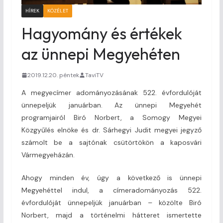
HÍREK
KÖZÉLET
Hagyomány és értékek
az ünnepi Megyehéten
2019.12.20. péntek
TaviTV
A megyecímer adományozásának 522. évfordulóját
ünnepeljük januárban. Az ünnepi Megyehét
programjairól Biró Norbert, a Somogy Megyei
Közgyűlés elnöke és dr. Sárhegyi Judit megyei jegyző
számolt be a sajtónak csütörtökön a kaposvári
Vármegyeházán.
Ahogy minden év, úgy a következő is ünnepi
Megyehéttel indul, a címeradományozás 522.
évfordulóját ünnepeljük januárban – közölte Biró
Norbert, majd a történelmi hátteret ismertette