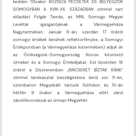
kedden 17órakor KÖZSÉGI PECSÉTEK ÉS BÉLYEGZŐK
SOMOGYBAN A XVIII-XX. SZÁZADBAN címmel tart
előadást Polgár Tamás, az MNL Somogy Megyei
Levéltár igazgatójának a Vármegyeháza
Nagytermében. Január 8-án, szerdán 17 órától
somogyi értékek kerülnek reflektorfénybe, a Somogyi
Értékpontban (a Vármegyeháza kistermében) adjuk át
az Örökségünk-Somogyország Kincse kitüntető
címeket és a Somogyi Értékdíjakat. Ezt követően 18
órától a Díszteremben „KINCSEKET BÍZTAK RÁNK”
címmel kerekasztal beszélgetésre kerül sor. 11-én,
szombaton Megyebált tartunk Siófokon és 13-án
hétfőn 9 órakor a Vármegyeháza előtt zárul
zászlólevonással az ünnepi Megyehét.