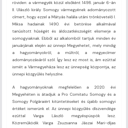
röviden: a vármegyék közül elsőként 1498. január 6-án
II. Ulászló király Somogy vármegyének adományozott
címert, hogy ezzel a Mátyás halála utáni trónkövetelő I.
Miksa hadainak 1490. évi betörése alkalmával
tanúsított hűségét és áldozatkészségét elismerje a
somogyiaknak. Ebből az alkalomból tartjuk minden év
januárjának elején az ünnepi Megyehetet, mely mindig
a hagyományokról, a múltról, a megyecímer
adományozásáról szól. Így lesz ez most is, ám ezúttal
ismét a Vármegyeháza lesz az ünnepség központja, az
ünnepi közgyűlés helyszíne.
A hagyományoknak megfelelően a 2020. évi
Megyehéten is átadjuk a Pro Comitatu Somogy és a
Somogy Polgáraiért kitüntetéseket és újabb somogyi
értéket ismerünk el. Az ünnepi közgyűlés díszvendége
ezúttal Varga László megyéspüspök lesz.
Közreműködik Varga Zsuzsanna Jászai Mari-díjas