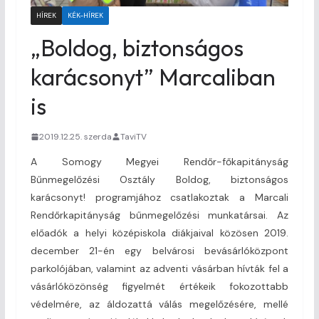
HÍREK
KÉK-HÍREK
„Boldog, biztonságos
karácsonyt” Marcaliban
is
2019.12.25. szerda
TaviTV
A Somogy Megyei Rendőr-főkapitányság
Bűnmegelőzési Osztály Boldog, biztonságos
karácsonyt! programjához csatlakoztak a Marcali
Rendőrkapitányság bűnmegelőzési munkatársai. Az
előadók a helyi középiskola diákjaival közösen 2019.
december 21-én egy belvárosi bevásárlóközpont
parkolójában, valamint az adventi vásárban hívták fel a
vásárlóközönség figyelmét értékeik fokozottabb
védelmére, az áldozattá válás megelőzésére, mellé