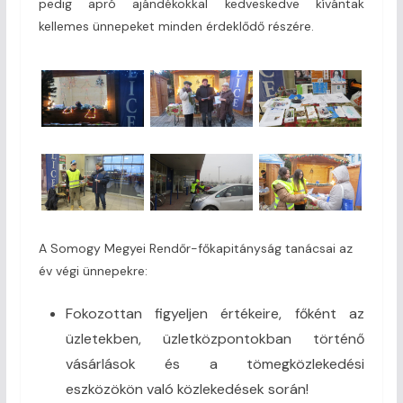
pedig apró ajándékokkal kedveskedve kívántak
kellemes ünnepeket minden érdeklődő részére.
A Somogy Megyei Rendőr-főkapitányság tanácsai az
év végi ünnepekre:
Fokozottan figyeljen értékeire, főként az
üzletekben, üzletközpontokban történő
vásárlások és a tömegközlekedési
eszközökön való közlekedések során!