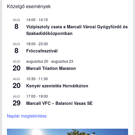
Közelgő események
14:00
-
14:15
AUG
8
Vizipisztoly csata a Marcali Városi Gyógyfürdő és
Szabadidőközpontban
18:00
-
23:30
AUG
8
Fröccsfesztivál
augusztus 20
-
augusztus 23
AUG
20
Marcali Triatlon Maraton
10:30
-
11:30
AUG
20
Kenyér szentelés Horvátkúton
17:00
-
19:00
AUG
29
Marcali VFC – Balatoni Vasas SE
Naptár megtekintése