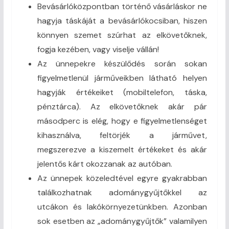
Bevásárlóközpontban történő vásárláskor ne
hagyja táskáját a bevásárlókocsiban, hiszen
könnyen szemet szúrhat az elkövetőknek,
fogja kezében, vagy viselje vállán!
Az ünnepekre készülődés során sokan
figyelmetlenül járműveikben látható helyen
hagyják értékeiket (mobiltelefon, táska,
pénztárca). Az elkövetőknek akár pár
másodperc is elég, hogy e figyelmetlenséget
kihasználva, feltörjék a járművet,
megszerezve a kiszemelt értékeket és akár
jelentős kárt okozzanak az autóban.
Az ünnepek közeledtével egyre gyakrabban
találkozhatnak adománygyűjtőkkel az
utcákon és lakókörnyezetünkben. Azonban
sok esetben az „adománygyűjtők” valamilyen