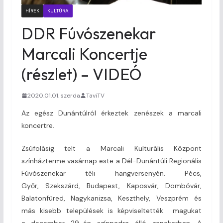
HÍREK
KULTÚRA
DDR Fúvószenekar
Marcali Koncertje
(részlet) – VIDEÓ
2020.01.01. szerda
TaviTV
Az egész Dunántúlról érkeztek zenészek a marcali
koncertre.
Zsúfolásig telt a Marcali Kulturális Központ
színházterme vasárnap este a Dél-Dunántúli Regionális
Fúvószenekar téli hangversenyén. Pécs,
Győr, Szekszárd, Budapest, Kaposvár, Dombóvár,
Balatonfüred, Nagykanizsa, Keszthely, Veszprém és
más kisebb települések is képviseltették magukat
a december 29-én színpadra álló zenekarban. A