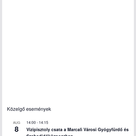
Közelgő események
14:00
-
14:15
AUG
8
Vizipisztoly csata a Marcali Városi Gyógyfürdő és
Szabadidőközpontban