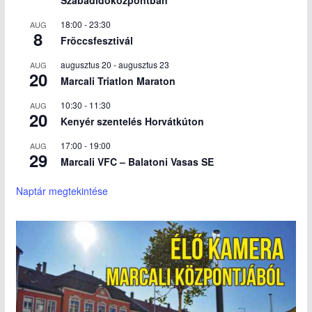
18:00
-
23:30
AUG
8
Fröccsfesztivál
augusztus 20
-
augusztus 23
AUG
20
Marcali Triatlon Maraton
10:30
-
11:30
AUG
20
Kenyér szentelés Horvátkúton
17:00
-
19:00
AUG
29
Marcali VFC – Balatoni Vasas SE
Naptár megtekintése