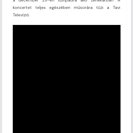
koncertet teljes egészében műsorára tűzi a Tavi
Televízió.