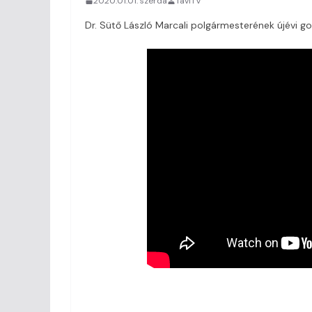
2020.01.01. szerda
TaviTV
Dr. Sütő László Marcali polgármesterének újévi go