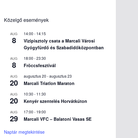
Közelgő események
14:00
-
14:15
AUG
8
Vizipisztoly csata a Marcali Városi
Gyógyfürdő és Szabadidőközpontban
18:00
-
23:30
AUG
8
Fröccsfesztivál
augusztus 20
-
augusztus 23
AUG
20
Marcali Triatlon Maraton
10:30
-
11:30
AUG
20
Kenyér szentelés Horvátkúton
17:00
-
19:00
AUG
29
Marcali VFC – Balatoni Vasas SE
Naptár megtekintése