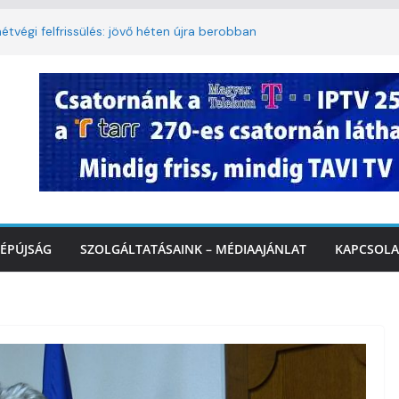
étvégi felfrissülés: jövő héten újra berobban
lomkorlátozás a Rákóczi utcában a hétvégi
miatt
. A 3. kerület TVE csapatát fogadta a
IDEÓ
tette a tűzoltók dolgát Marcalinál
iztonságos közlekedésért, elektromos
ÉPÚJSÁG
SZOLGÁLTATÁSAINK – MÉDIAAJÁNLAT
KAPCSOLA