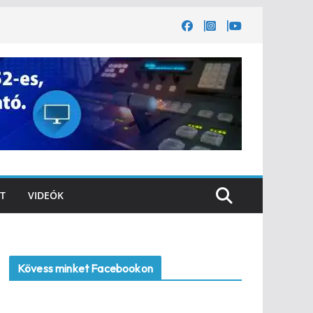
T
VIDEÓK
Kövess minket Facebookon