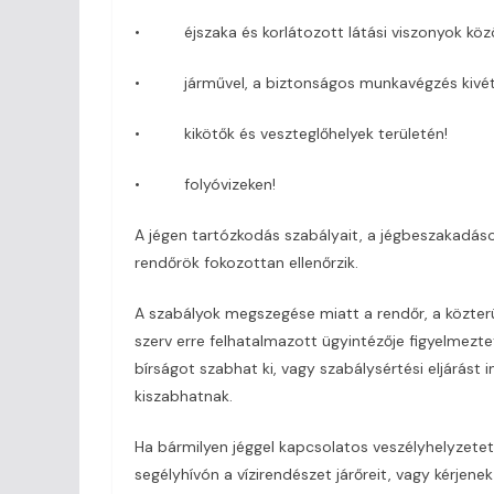
• éjszaka és korlátozott látási viszonyok köz
• járművel, a biztonságos munkavégzés kivéte
• kikötők és veszteglőhelyek területén!
• folyóvizeken!
A jégen tartózkodás szabályait, a jégbeszakadá
rendőrök fokozottan ellenőrzik.
A szabályok megszegése miatt a rendőr, a közterül
szerv erre felhatalmazott ügyintézője figyelmezte
bírságot szabhat ki, vagy szabálysértési eljárást 
kiszabhatnak.
Ha bármilyen jéggel kapcsolatos veszélyhelyzetet 
segélyhívón a vízirendészet járőreit, vagy kérjene