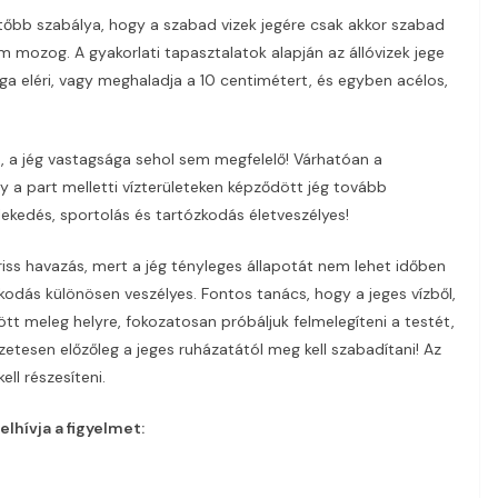
tőbb szabálya, hogy a szabad vizek jegére csak akkor szabad
nem mozog. A gyakorlati tapasztalatok alapján az állóvizek jege
ága eléri, vagy meghaladja a 10 centimétert, és egyben acélos,
t, a jég vastagsága sehol sem megfelelő! Várhatóan a
 a part melletti vízterületeken képződött jég tovább
özlekedés, sportolás és tartózkodás életveszélyes!
riss havazás, mert a jég tényleges állapotát nem lehet időben
zkodás különösen veszélyes. Fontos tanács, hogy a jeges vízből,
tt meleg helyre, fokozatosan próbáljuk felmelegíteni a testét,
etesen előzőleg a jeges ruházatától meg kell szabadítani! Az
ll részesíteni.
lhívja a figyelmet: