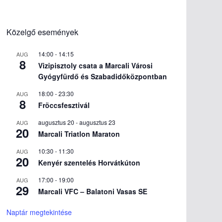
Közelgő események
14:00
-
14:15
AUG
8
Vizipisztoly csata a Marcali Városi
Gyógyfürdő és Szabadidőközpontban
18:00
-
23:30
AUG
8
Fröccsfesztivál
augusztus 20
-
augusztus 23
AUG
20
Marcali Triatlon Maraton
10:30
-
11:30
AUG
20
Kenyér szentelés Horvátkúton
17:00
-
19:00
AUG
29
Marcali VFC – Balatoni Vasas SE
Naptár megtekintése