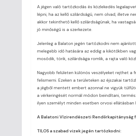
A jégen való tartózkodás és közlekedés legalapve
lépni, ha az kellő szilárdságú, nem olvad, illetve 
akkor tekinthető kellő szilárdságúnak, ha vastags
jó minőségű is a szerkezete.
Jelenleg a Balaton jegén tartózkodni nem ajánlot
melegebb idő hatására az eddig a kikötőkben vagy
mosódik, törik, szilárdsága romlik, a rajta való k
Nagyobb felületen különös veszélyeket rejthet a f
felismerni. Ezeken a területeken az éjszakai tartó
a jégből mentett embert azonnal ne vigyük túlfűtö
a vérkeringését normál módon beindítani, termész
ilyen személyt minden esetben orvosi ellátásban ke
A Balatoni Vízirendészeti Rendőrkapitányság fe
TILOS a szabad vizek jegén tartózkodni: