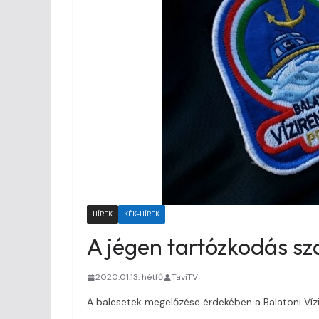
HÍREK
KÉK-HÍREK
A jégen tartózkodás sza
2020.01.13. hétfő
TaviTV
A balesetek megelőzése érdekében a Balatoni Vízir