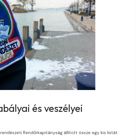
bályai és veszélyei
endészeti Rendőrkapitányság állított össze egy kis listát: