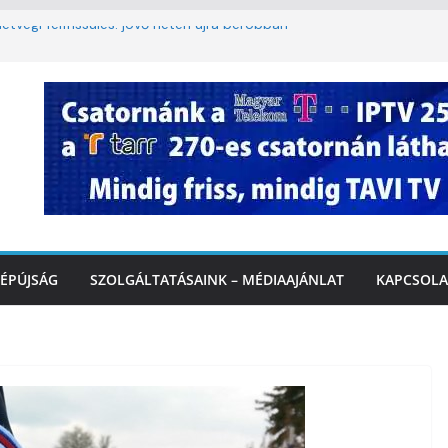
étvégi felfrissülés: jövő héten újra berobban
lomkorlátozás a Rákóczi utcában a hétvégi
miatt
. A 3. kerület TVE csapatát fogadta a
IDEÓ
tette a tűzoltók dolgát Marcalinál
iztonságos közlekedésért, elektromos
ÉPÚJSÁG
SZOLGÁLTATÁSAINK – MÉDIAAJÁNLAT
KAPCSOLA