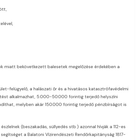
ött,
lével,
sok miatt bekövetkezett balesetek megelőzése érdekében a
et-felügyelő, a halászati őr és a hivatásos katasztrófavédelmi
tést alkalmazhat, 5.000-50.000 forintig terjedő helyszíni
indíthat, melyben akár 150.000 forintig terjedő pénzbírságot is
észlelnek (beszakadás, süllyedés stb.) azonnal hívják a 112-es
k segítséget a Balatoni Vízirendészeti Rendőrkapitányság 1817-