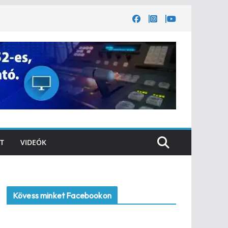
T
VIDEÓK
Kövess minket Facebookon