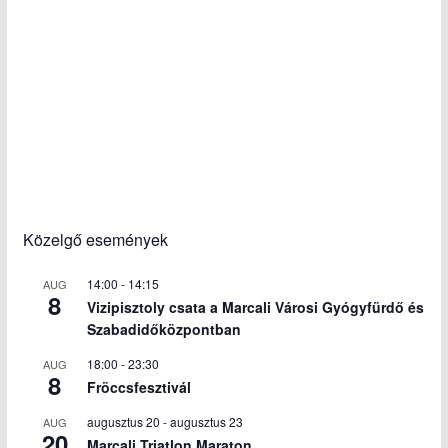
Közelgő események
14:00
-
14:15
AUG
8
Vizipisztoly csata a Marcali Városi Gyógyfürdő és
Szabadidőközpontban
18:00
-
23:30
AUG
8
Fröccsfesztivál
augusztus 20
-
augusztus 23
AUG
20
Marcali Triatlon Maraton