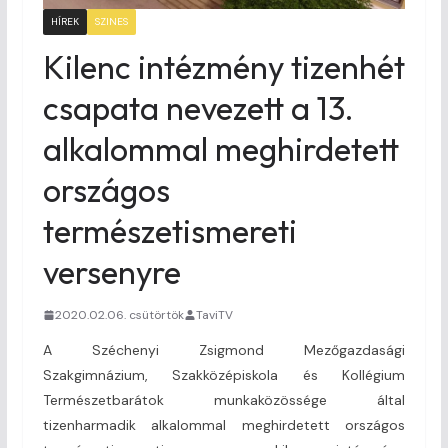
HÍREK
SZINES
Kilenc intézmény tizenhét
csapata nevezett a 13.
alkalommal meghirdetett
országos
természetismereti
versenyre
2020.02.06. csütörtök
TaviTV
A Széchenyi Zsigmond Mezőgazdasági
Szakgimnázium, Szakközépiskola és Kollégium
Természetbarátok munkaközössége által
tizenharmadik alkalommal meghirdetett országos