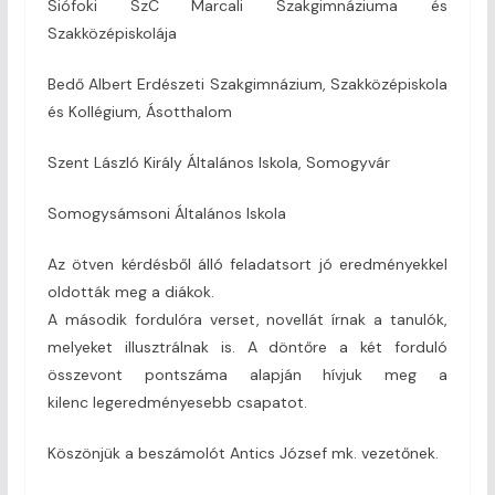
Siófoki SzC Marcali Szakgimnáziuma és
Szakközépiskolája
Bedő Albert Erdészeti Szakgimnázium, Szakközépiskola
és Kollégium, Ásotthalom
Szent László Király Általános Iskola, Somogyvár
Somogysámsoni Általános Iskola
Az ötven kérdésből álló feladatsort jó eredményekkel
oldották meg a diákok.
A második fordulóra verset, novellát írnak a tanulók,
melyeket illusztrálnak is. A döntőre a két forduló
összevont pontszáma alapján hívjuk meg a
kilenc legeredményesebb csapatot.
Köszönjük a beszámolót Antics József mk. vezetőnek.