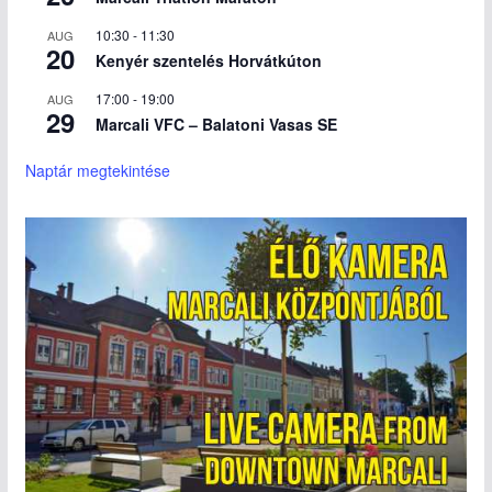
10:30
-
11:30
AUG
20
Kenyér szentelés Horvátkúton
17:00
-
19:00
AUG
29
Marcali VFC – Balatoni Vasas SE
Naptár megtekintése