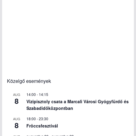
Közelgő események
14:00
-
14:15
AUG
8
Vizipisztoly csata a Marcali Városi Gyógyfürdő és
Szabadidőközpontban
18:00
-
23:30
AUG
8
Fröccsfesztivál