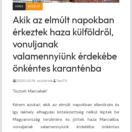
HÍREK
KÖZÉLET
Akik az elmúlt napokban
érkeztek haza külföldről,
vonuljanak
valamennyiünk érdekébe
önkéntes karanténba
2020.03.19. csütörtök
TaviTV
Tisztelt Marcaliak!
Kérem azokat, akik az elmúlt napokban ellenőrzés és
így lakhely elhagyási kötelezettség nélkül léptek be
Magyarország területére és jöttek haza Marcaliba,
vonuljanak valamennyiünk érdekébe önkéntes