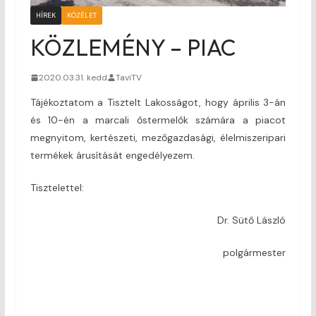
HÍREK
KÖZÉLET
KÖZLEMÉNY – PIAC
2020.03.31. kedd
TaviTV
Tájékoztatom a Tisztelt Lakosságot, hogy április 3-án
és 10-én a marcali őstermelők számára a piacot
megnyitom, kertészeti, mezőgazdasági, élelmiszeripari
termékek árusítását engedélyezem.
Tisztelettel:
Dr. Sütő László
polgármester