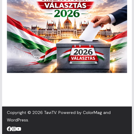
Copyright © 2026
TaviTV
. Powered by
ColorMag
and
WordPress
.