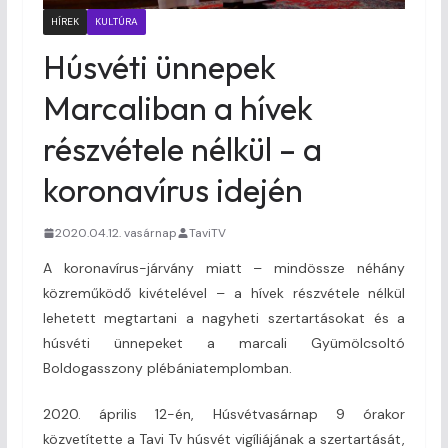
HÍREK
KULTÚRA
Húsvéti ünnepek
Marcaliban a hívek
részvétele nélkül – a
koronavírus idején
2020.04.12. vasárnap
TaviTV
A koronavírus-járvány miatt – mindössze néhány
közreműködő kivételével – a hívek részvétele nélkül
lehetett megtartani a nagyheti szertartásokat és a
húsvéti ünnepeket a marcali Gyümölcsoltó
Boldogasszony plébániatemplomban.
2020. április 12-én, Húsvétvasárnap 9 órakor
közvetítette a Tavi Tv húsvét vigíliájának a szertartását,