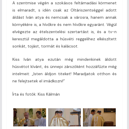
A szentmise végén a szokásos feltámadási körmenet
is elmaradt, s idén csak az Oltáriszentséggel adott
áldást Iván atya és nemcsak a városra, hanem annak
környékére is, a hívőkre és nem hívőkre egyaránt. Végül
elvégezte az ételszentelési szertartást is, és a tv-n
keresztül megáldotta a húsvéti reggelihez elkészített
sonkát, tojást, tormát és kalácsot.
Kiss Iván atya ezután még mindenkinek áldott
húsvétot kívánt, és ünnepi zárszóként hozzáfűzte még
intelmeit: „Isten áldjon titeket! Maradjatok otthon és
ne felejtsetek el imádkozni!”
Írta és fotók: Kiss Kálmán