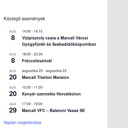
Közelgő események
14:00
-
14:15
AUG
8
Vizipisztoly csata a Marcali Városi
Gyógyfürdő és Szabadidőközpontban
18:00
-
23:30
AUG
8
Fröccsfesztivál
augusztus 20
-
augusztus 23
AUG
20
Marcali Triatlon Maraton
10:30
-
11:30
AUG
20
Kenyér szentelés Horvátkúton
17:00
-
19:00
AUG
29
Marcali VFC – Balatoni Vasas SE
Naptár megtekintése