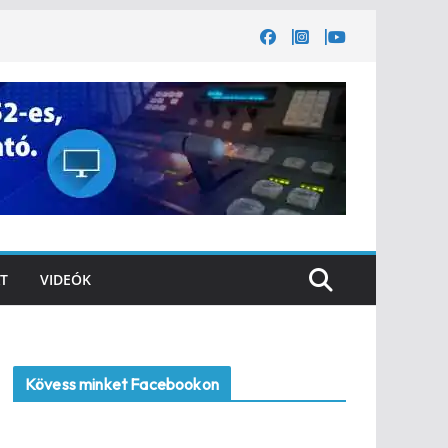
T
VIDEÓK
Kövess minket Facebookon