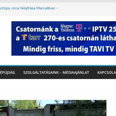
lopy utca felújítása Marcaliban –
mbattól másodfokú lesz a hőségriasztás
ban: lakossági felháborodást váltott ki a
azás Marcaliban – VIDEÓ
 Balatonnál – az első félidő végén
rcalinál
ÉPÚJSÁG
SZOLGÁLTATÁSAINK – MÉDIAAJÁNLAT
KAPCSOLA