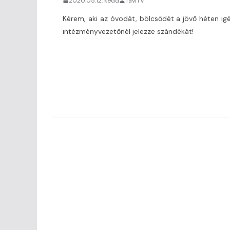
2020.05.12. kedd
TaviTV
Kérem, aki az óvodát, bölcsődét a jövő héten igé
intézményvezetőnél jelezze szándékát!