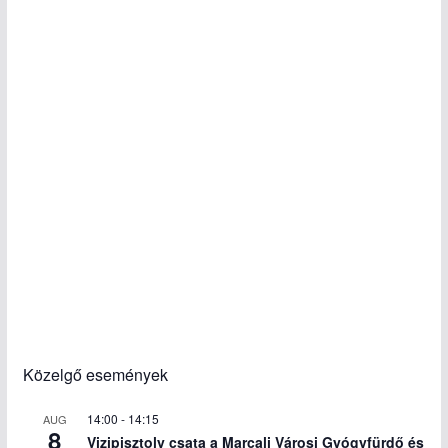
Közelgő események
14:00
-
14:15
AUG
8
Vizipisztoly csata a Marcali Városi Gyógyfürdő és