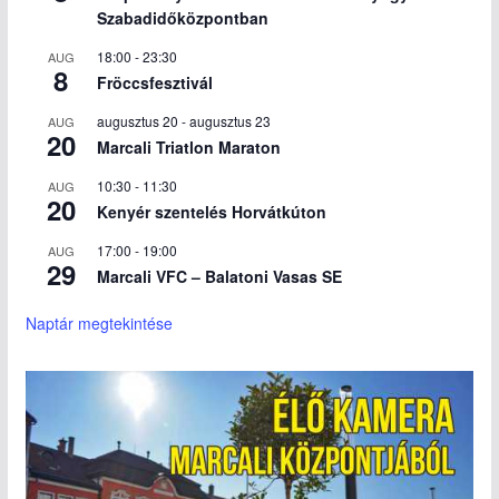
Szabadidőközpontban
18:00
-
23:30
AUG
8
Fröccsfesztivál
augusztus 20
-
augusztus 23
AUG
20
Marcali Triatlon Maraton
10:30
-
11:30
AUG
20
Kenyér szentelés Horvátkúton
17:00
-
19:00
AUG
29
Marcali VFC – Balatoni Vasas SE
Naptár megtekintése