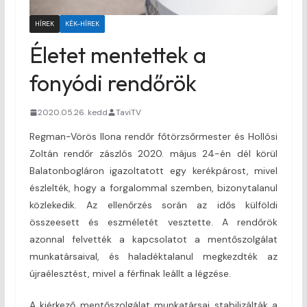
HÍREK
KÉK-HÍREK
Életet mentettek a
fonyódi rendőrök
2020.05.26. kedd
TaviTV
Regman-Vörös Ilona rendőr főtörzsőrmester és Hollósi
Zoltán rendőr zászlós 2020. május 24-én dél körül
Balatonbogláron igazoltatott egy kerékpárost, mivel
észlelték, hogy a forgalommal szemben, bizonytalanul
közlekedik. Az ellenőrzés során az idős külföldi
összeesett és eszméletét vesztette. A rendőrök
azonnal felvették a kapcsolatot a mentőszolgálat
munkatársaival, és haladéktalanul megkezdték az
újraélesztést, mivel a férfinak leállt a légzése.
A kiérkező mentőszolgálat munkatársai stabilizálták a