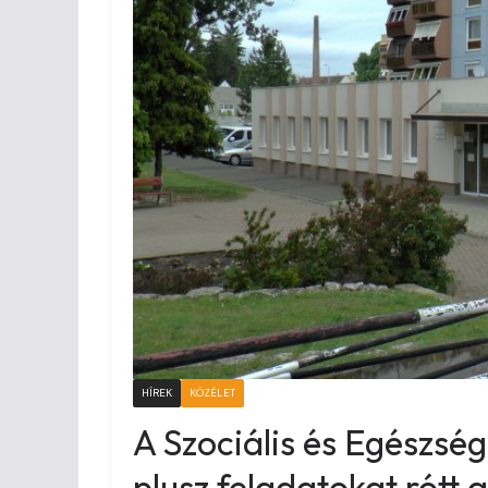
HÍREK
KÖZÉLET
A Szociális és Egészség
plusz feladatokat rótt