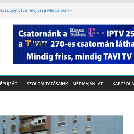
oszlopy utca felújítása Marcaliban –
szombattól másodfokú lesz a hőségriasztás
ulában: lakossági felháborodást váltott ki a
llyazás Marcaliban – VIDEÓ
k a Balatonnál – az első félidő végén
Marcalinál
ÉPÚJSÁG
SZOLGÁLTATÁSAINK – MÉDIAAJÁNLAT
KAPCSOLA