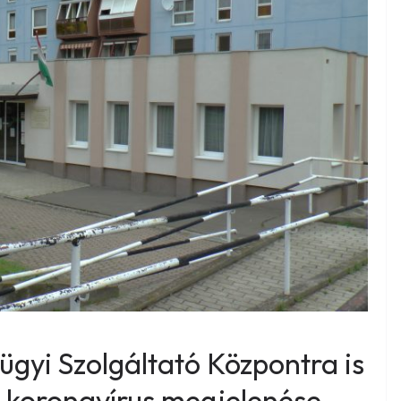
ügyi Szolgáltató Központra is
 a koronavírus megjelenése –