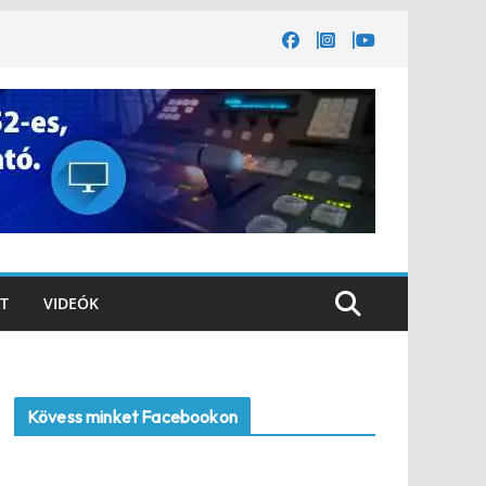
T
VIDEÓK
Kövess minket Facebookon