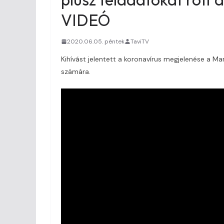
VIDEÓ
2020.06.05. péntek
TaviTV
Kihívást jelentett a koronavírus megjelenése a Ma
számára.