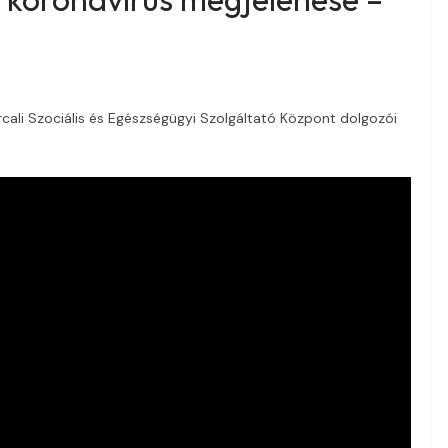
rcali Szociális és Egészségügyi Szolgáltató Központ dolgozói