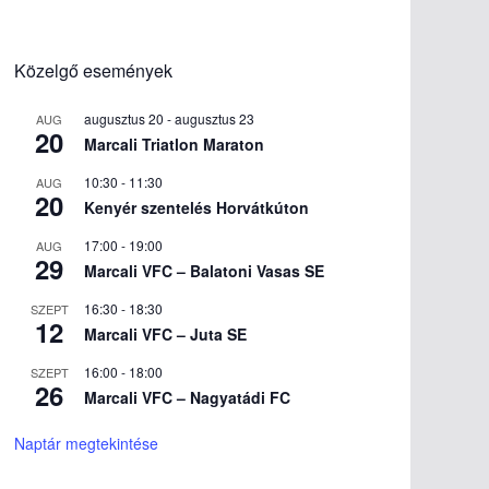
Közelgő események
augusztus 20
-
augusztus 23
AUG
20
Marcali Triatlon Maraton
10:30
-
11:30
AUG
20
Kenyér szentelés Horvátkúton
17:00
-
19:00
AUG
29
Marcali VFC – Balatoni Vasas SE
16:30
-
18:30
SZEPT
12
Marcali VFC – Juta SE
16:00
-
18:00
SZEPT
26
Marcali VFC – Nagyatádi FC
Naptár megtekintése