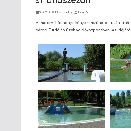
2020.06.13. szombat
TaviTV
A három hónapnyi kényszerszünetet után, mát
Városi Fürdő és Szabadidőközpontban. Az időjárás