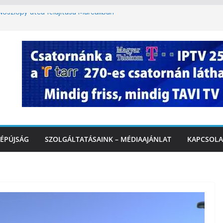
oszlopy utca felújítása Marcaliban –
szombattól másodfokú lesz a hőségriasztás
ulában: lakossági felháborodást váltott ki a
llyazás Marcaliban – VIDEÓ
 a Balatonnál – az első félidő végén
Marcalinál
ÉPÚJSÁG
SZOLGÁLTATÁSAINK – MÉDIAAJÁNLAT
KAPCSOLA