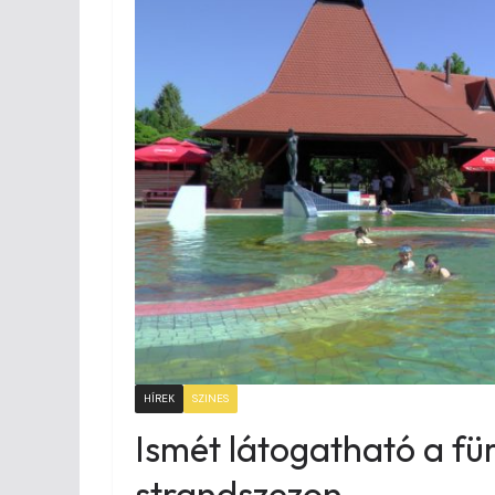
HÍREK
SZINES
Ismét látogatható a fü
strandszezon