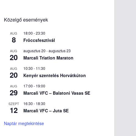
Közelgő események
18:00
-
23:30
AUG
8
Fröccsfesztivál
augusztus 20
-
augusztus 23
AUG
20
Marcali Triatlon Maraton
10:30
-
11:30
AUG
20
Kenyér szentelés Horvátkúton
17:00
-
19:00
AUG
29
Marcali VFC – Balatoni Vasas SE
16:30
-
18:30
SZEPT
12
Marcali VFC – Juta SE
Naptár megtekintése