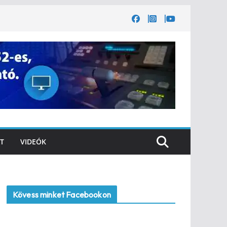
T
VIDEÓK
Kövess minket Facebookon