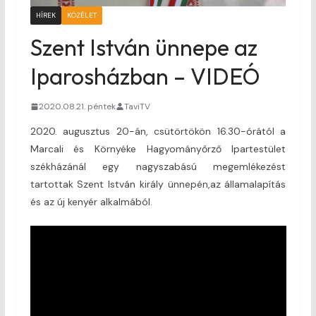
HÍREK
KÖZÉLET
Szent István ünnepe az
Iparosházban – VIDEÓ
2020.08.21. péntek
TaviTV
2020. augusztus 20-án, csütörtökön 16.30-órától a
Marcali és Környéke Hagyományőrző Ipartestület
székházánál egy nagyszabású megemlékezést
tartottak Szent István király ünnepén,az államalapítás
és az új kenyér alkalmából.