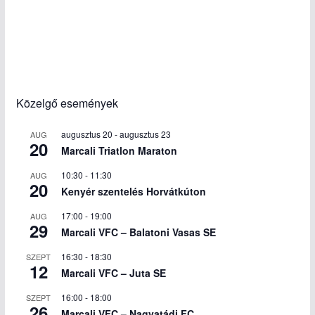
Közelgő események
augusztus 20
-
augusztus 23
AUG
20
Marcali Triatlon Maraton
10:30
-
11:30
AUG
20
Kenyér szentelés Horvátkúton
17:00
-
19:00
AUG
29
Marcali VFC – Balatoni Vasas SE
16:30
-
18:30
SZEPT
12
Marcali VFC – Juta SE
16:00
-
18:00
SZEPT
26
Marcali VFC – Nagyatádi FC