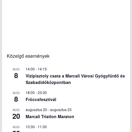
Közelgő események
14:00
-
14:15
AUG
8
Vizipisztoly csata a Marcali Városi Gyógyfürdő és
Szabadidőközpontban
18:00
-
23:30
AUG
8
Fröccsfesztivál
augusztus 20
-
augusztus 23
AUG
20
Marcali Triatlon Maraton
10:30
-
11:30
AUG