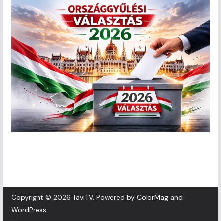
Copyright © 2026
TaviTV
. Powered by
ColorMag
and
WordPress
.