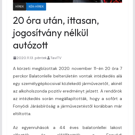
HÍREK
KÉK-HÍREK
20 óra után, ittasan,
jogosítvány nélkül
autózott
2020.11.13. péntek
TaviTV
A körzeti megbízottak 2020. november 11-én 20 óra 7
perckor Balatonlelle belterületén vontak intézkedés alá
egy személygépkocsival közlekedő járművezetőt, akinél
az alkoholszonda pozitív eredményt jelzett. A rendőrök
az intézkedés során megállapították, hogy a sofőrt a
Fonyódi Járásbíróság a járművezetéstől korábban már
eltiltotta.
Az egyenruhások a 44 éves balatonlellei lakost
elfogták és előállították a Fonyódi