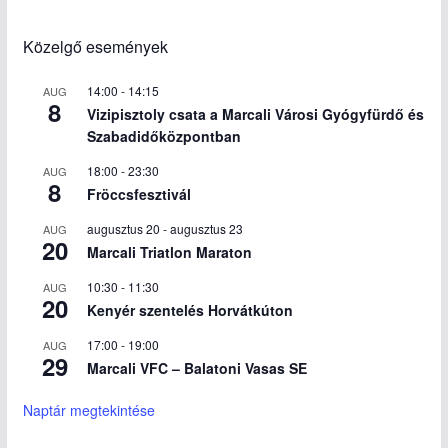
Közelgő események
14:00
-
14:15
AUG
8
Vizipisztoly csata a Marcali Városi Gyógyfürdő és
Szabadidőközpontban
18:00
-
23:30
AUG
8
Fröccsfesztivál
augusztus 20
-
augusztus 23
AUG
20
Marcali Triatlon Maraton
10:30
-
11:30
AUG
20
Kenyér szentelés Horvátkúton
17:00
-
19:00
AUG
29
Marcali VFC – Balatoni Vasas SE
Naptár megtekintése