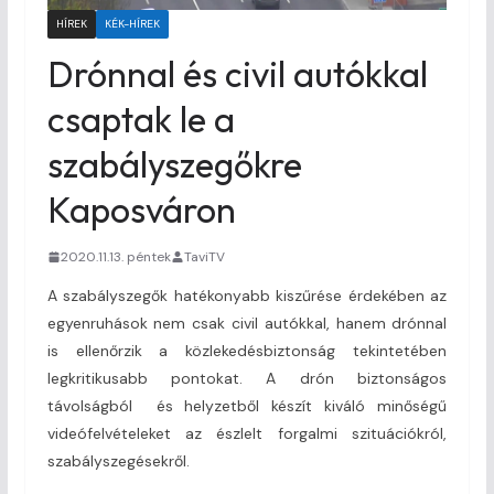
HÍREK
KÉK-HÍREK
Drónnal és civil autókkal
csaptak le a
szabályszegőkre
Kaposváron
2020.11.13. péntek
TaviTV
A szabályszegők hatékonyabb kiszűrése érdekében az
egyenruhások nem csak civil autókkal, hanem drónnal
is ellenőrzik a közlekedésbiztonság tekintetében
legkritikusabb pontokat. A drón biztonságos
távolságból és helyzetből készít kiváló minőségű
videófelvételeket az észlelt forgalmi szituációkról,
szabályszegésekről.