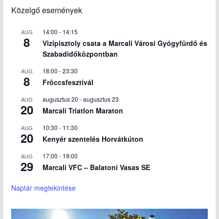
Közelgő események
14:00
-
14:15
AUG
8
Vizipisztoly csata a Marcali Városi Gyógyfürdő és
Szabadidőközpontban
18:00
-
23:30
AUG
8
Fröccsfesztivál
augusztus 20
-
augusztus 23
AUG
20
Marcali Triatlon Maraton
10:30
-
11:30
AUG
20
Kenyér szentelés Horvátkúton
17:00
-
19:00
AUG
29
Marcali VFC – Balatoni Vasas SE
Naptár megtekintése