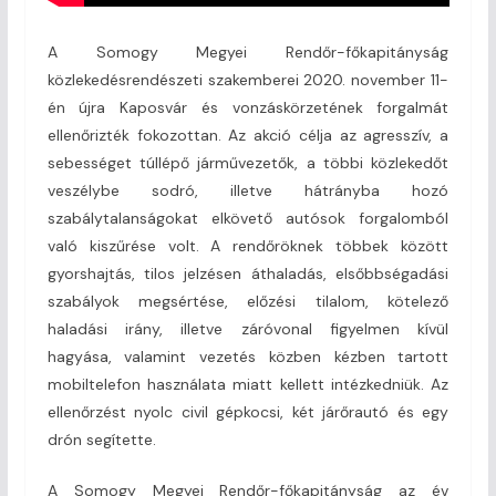
A Somogy Megyei Rendőr-főkapitányság
közlekedésrendészeti szakemberei 2020. november 11-
én újra Kaposvár és vonzáskörzetének forgalmát
ellenőrizték fokozottan. Az akció célja az agresszív, a
sebességet túllépő járművezetők, a többi közlekedőt
veszélybe sodró, illetve hátrányba hozó
szabálytalanságokat elkövető autósok forgalomból
való kiszűrése volt. A rendőröknek többek között
gyorshajtás, tilos jelzésen áthaladás, elsőbbségadási
szabályok megsértése, előzési tilalom, kötelező
haladási irány, illetve záróvonal figyelmen kívül
hagyása, valamint vezetés közben kézben tartott
mobiltelefon használata miatt kellett intézkedniük. Az
ellenőrzést nyolc civil gépkocsi, két járőrautó és egy
drón segítette.
A Somogy Megyei Rendőr-főkapitányság az év