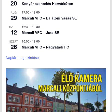
20
Kenyér szentelés Horvátkúton
17:00
-
19:00
AUG
29
Marcali VFC – Balatoni Vasas SE
16:30
-
18:30
SZEPT
12
Marcali VFC – Juta SE
16:00
-
18:00
SZEPT
26
Marcali VFC – Nagyatádi FC
Naptár megtekintése