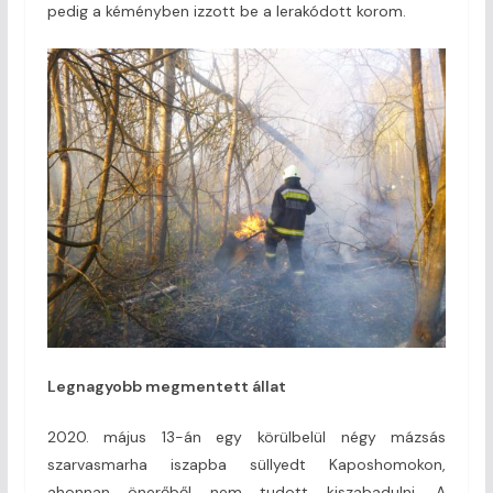
pedig a kéményben izzott be a lerakódott korom.
Legnagyobb megmentett állat
2020. május 13-án egy körülbelül négy mázsás
szarvasmarha iszapba süllyedt Kaposhomokon,
ahonnan önerőből nem tudott kiszabadulni. A