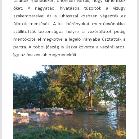
találtak menedéket, ahonnan várták, hogy kimentsék
őket. A nagyatádi hivatásos tűzoltók a vízügy
szakembereivel és a juhásszal közösen végezték az
állatok mentését. A kis bárányokat mentőcsónakkal
szállították biztonságos helyre, a vezérállatot pedig
mentőkötéllel megkötve a legelő irányába úsztatták a
partra. A többi jószág is úszva követte a vezérállatot,
így az összes juh megmenekült.