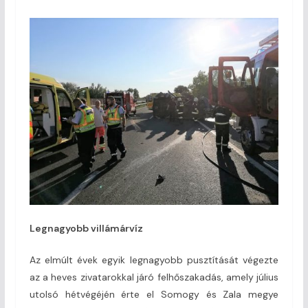
Legnagyobb villámárvíz
Az elmúlt évek egyik legnagyobb pusztítását végezte
az a heves zivatarokkal járó felhőszakadás, amely július
utolsó hétvégéjén érte el Somogy és Zala megye