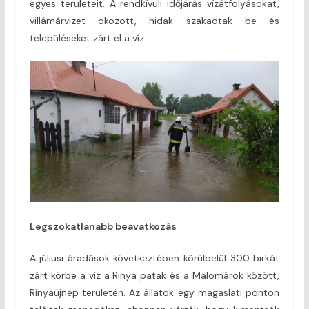
egyes területeit. A rendkívüli időjárás vízátfolyásokat,
villámárvizet okozott, hidak szakadtak be és
településeket zárt el a víz.
Legszokatlanabb beavatkozás
A júliusi áradások következtében körülbelül 300 birkát
zárt körbe a víz a Rinya patak és a Malomárok között,
Rinyaújnép területén. Az állatok egy magaslati ponton