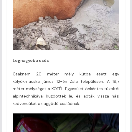
Legnagyobb esés
Csaknem 20 méter mély kútba esett egy
kölyökmacska június 12-én Zala településen. A 19,7
méter mélységet a KÖTÉL Egyesület önkéntes tűzoltói
alpintechnikával küzdötték le, és adták vissza házi
kedvencüket az aggódó családnak.