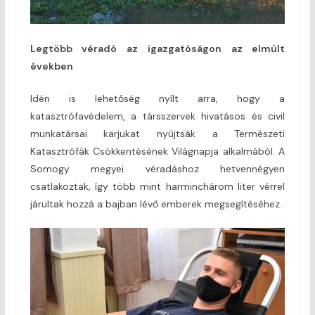
Legtöbb véradó az igazgatóságon az elmúlt
években
Idén is lehetőség nyílt arra, hogy a
katasztrófavédelem, a társszervek hivatásos és civil
munkatársai karjukat nyújtsák a Természeti
Katasztrófák Csökkentésének Világnapja alkalmából. A
Somogy megyei véradáshoz hetvennégyen
csatlakoztak, így több mint harminchárom liter vérrel
járultak hozzá a bajban lévő emberek megsegítéséhez.