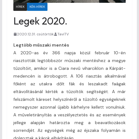
HÍREK
KÉK-HÍREK
Legek 2020.
2020.12.31. csütörtök
TaviTV
Legtöbb műszaki mentés
A 2020-as év 366 napja közül február 10-én
riasztották legtöbbször műszaki mentéshez a megye
tűzoltóit, amikor is a Ciara nevű viharciklon a Kárpát-
medencén is átrobogott. A 106 riasztás alkalmával
főként az utakra dőlt fák és leszakadt faágak
eltávolításánál kérték a tűzoltók segítségét. A már
felszámolt káreset helyszínéről a tűzoltó egységeknek
nemegyszer azonnal újabb kárhelyre kellett vonulniuk.
A műveletirányítás a veszélyeztetés és az események
jellege alapján határozta meg a beavatkozások
sorrendjét. Az egységek még az éjszaka folyamán is
dolgoztak a károk elhárításán.