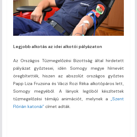
Legjobb alkotás az idei alkotói pályázaton
Az Országos Tűzmegelőzési Bizottság által hirdetett
pályázat győztesei, idén Somogy megye hírnevét
öregbítették, hiszen az abszolút országos győztes
Papp Liza Fruzsina és Váczi Rozi Réka alkotópáros lett,
Somogy megyéből. A lányok legóból készítettek
tűzmegelőzési témájú animációt, melynek a
„Szent
Flórián katonái”
címet adták.