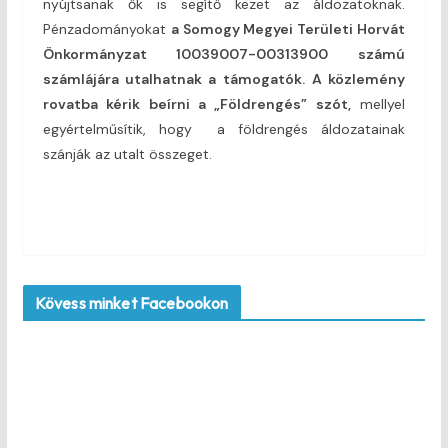
nyújtsanak ők is segítő kezet az áldozatoknak.
Pénzadományokat
a Somogy Megyei Területi Horvát
Önkormányzat 10039007-00313900 számú
számlájára utalhatnak a támogatók.
A közlemény
rovatba kérik beírni a „Földrengés” szót,
mellyel
egyértelműsítik, hogy a földrengés áldozatainak
szánják az utalt összeget.
Kövess minket Facebookon