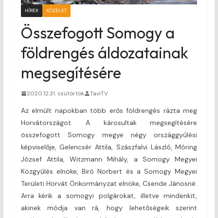
HÍREK
KÖZÉLET
Összefogott Somogy a
földrengés áldozatainak
megsegítésére
2020.12.31. csütörtök
TaviTV
Az elmúlt napokban több erős földrengés rázta meg
Horvátországot. A károsultak megsegítésére
összefogott Somogy megye négy országgyűlési
képviselője, Gelencsér Attila, Szászfalvi László, Móring
József Attila, Witzmann Mihály, a Somogy Megyei
Közgyűlés elnöke, Biró Norbert és a Somogy Megyei
Területi Horvát Önkormányzat elnöke, Csende Jánosné.
Arra kérik a somogyi polgárokat, illetve mindenkit,
akinek módja van rá, hogy lehetőségeik szerint