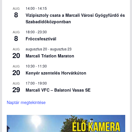
14:00
-
14:15
AUG
8
Vizipisztoly csata a Marcali Városi Gyógyfürdő és
Szabadidőközpontban
18:00
-
23:30
AUG
8
Fröccsfesztivál
augusztus 20
-
augusztus 23
AUG
20
Marcali Triatlon Maraton
10:30
-
11:30
AUG
20
Kenyér szentelés Horvátkúton
17:00
-
19:00
AUG
29
Marcali VFC – Balatoni Vasas SE
Naptár megtekintése