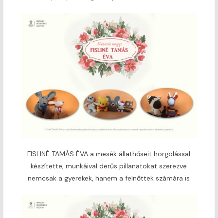
FISLINÉ TAMÁS ÉVA a mesék állathőseit horgolással
készítette, munkáival derűs pillanatokat szerezve
nemcsak a gyerekek, hanem a felnőttek számára is