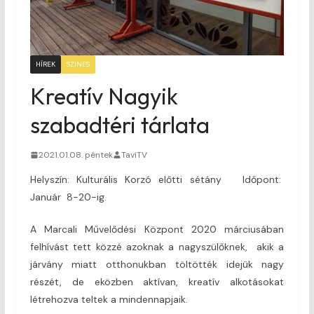
HÍREK
SZINES
Kreatív Nagyik
szabadtéri tárlata
2021.01.08. péntek
TaviTV
Helyszín: Kulturális Korzó előtti sétány Időpont:
Január 8-20-ig.
A Marcali Művelődési Központ 2020 márciusában
felhívást tett közzé azoknak a nagyszülőknek, akik a
járvány miatt otthonukban töltötték idejük nagy
részét, de eközben aktívan, kreatív alkotásokat
létrehozva teltek a mindennapjaik.