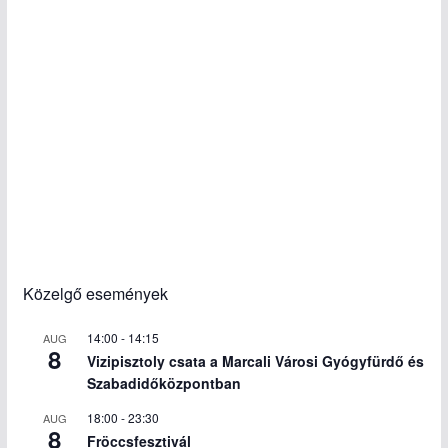
Közelgő események
14:00
-
14:15
AUG
8
Vizipisztoly csata a Marcali Városi Gyógyfürdő és
Szabadidőközpontban
18:00
-
23:30
AUG
8
Fröccsfesztivál