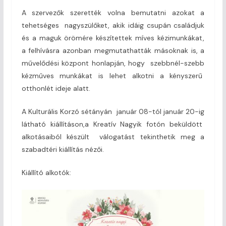
A szervezők szerették volna bemutatni azokat a
tehetséges nagyszülőket, akik idáig csupán családjuk
és a maguk örömére készítettek míves kézimunkákat,
a felhívásra azonban megmutathatták másoknak is, a
művelődési központ honlapján, hogy szebbnél-szebb
kézműves munkákat is lehet alkotni a kényszerű
otthonlét ideje alatt.
A Kulturális Korzó sétányán január 08-tól január 20-ig
látható kiállításon,a Kreatív Nagyik fotón beküldött
alkotásaiból készült válogatást tekinthetik meg a
szabadtéri kiállítás nézői.
Kiállító alkotók: