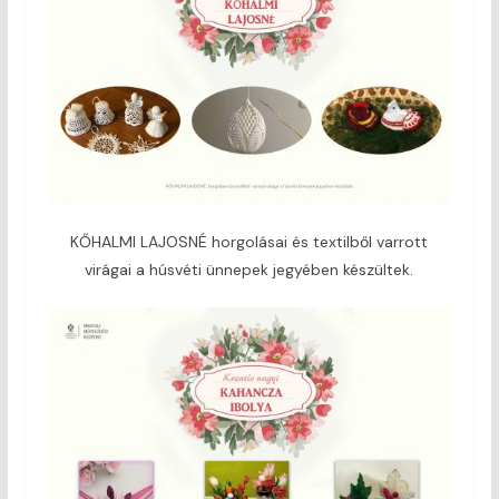
KŐHALMI LAJOSNÉ horgolásai és textilből varrott
virágai a húsvéti ünnepek jegyében készültek.