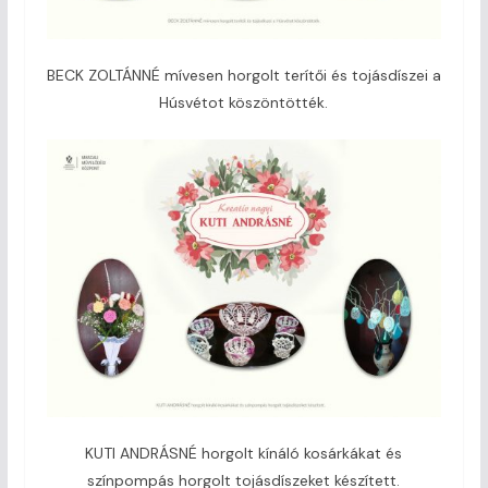
BECK ZOLTÁNNÉ mívesen horgolt terítői és tojásdíszei a
Húsvétot köszöntötték.
KUTI ANDRÁSNÉ horgolt kínáló kosárkákat és
színpompás horgolt tojásdíszeket készített.