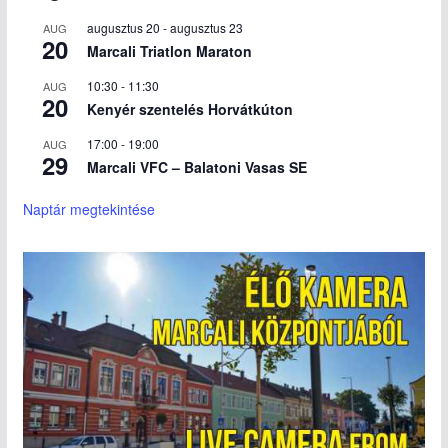
augusztus 20
-
augusztus 23
AUG
20
Marcali Triatlon Maraton
10:30
-
11:30
AUG
20
Kenyér szentelés Horvátkúton
17:00
-
19:00
AUG
29
Marcali VFC – Balatoni Vasas SE
Naptár megtekintése