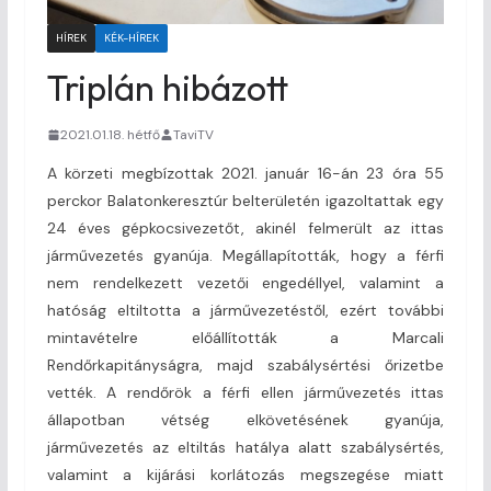
HÍREK
KÉK-HÍREK
Triplán hibázott
2021.01.18. hétfő
TaviTV
A körzeti megbízottak 2021. január 16-án 23 óra 55
perckor Balatonkeresztúr belterületén igazoltattak egy
24 éves gépkocsivezetőt, akinél felmerült az ittas
járművezetés gyanúja. Megállapították, hogy a férfi
nem rendelkezett vezetői engedéllyel, valamint a
hatóság eltiltotta a járművezetéstől, ezért további
mintavételre előállították a Marcali
Rendőrkapitányságra, majd szabálysértési őrizetbe
vették. A rendőrök a férfi ellen járművezetés ittas
állapotban vétség elkövetésének gyanúja,
járművezetés az eltiltás hatálya alatt szabálysértés,
valamint a kijárási korlátozás megszegése miatt