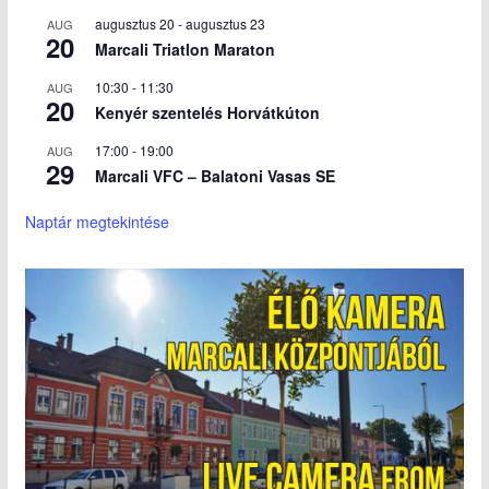
augusztus 20
-
augusztus 23
AUG
20
Marcali Triatlon Maraton
10:30
-
11:30
AUG
20
Kenyér szentelés Horvátkúton
17:00
-
19:00
AUG
29
Marcali VFC – Balatoni Vasas SE
Naptár megtekintése