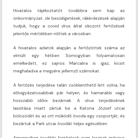
Hivatalos tájékoztatót továbbra sem kap az
önkormányzat, de beszélgetések, rákérdezések alapján
tudjuk, hogy a covid vírus által okozott fertőzések
jelentős mértékben nőttek a városban.
A hivatalos adatok alapján a fertőzöttek száma az
elmúlt egy hétben Somogyban folyamatosan
emelkedett, ez sajnos Marcalira is igaz, kicsit
meghaladva a megyére jellemző számokat.
A fertőzés terjedése talán csökkenthető lett volna, ha
elővigyázatosabbak pár helyen, és hamarabb vagy
hosszabb időre bezárnak. A vírus terjedésének
lassítása miatt zártuk be a Katona József utcai
bölcsödét és az ott működő óvoda egy csoportját, és
bezártuk a Park utcai óvodát teljes egészében.
Amennyiben további fertőzések nem lesznek március