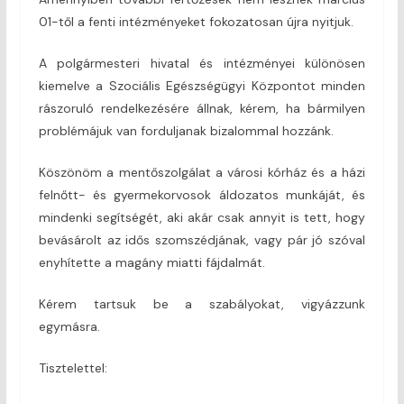
01-től a fenti intézményeket fokozatosan újra nyitjuk.
A polgármesteri hivatal és intézményei különösen
kiemelve a Szociális Egészségügyi Központot minden
rászoruló rendelkezésére állnak, kérem, ha bármilyen
problémájuk van forduljanak bizalommal hozzánk.
Köszönöm a mentőszolgálat a városi kórház és a házi
felnőtt- és gyermekorvosok áldozatos munkáját, és
mindenki segítségét, aki akár csak annyit is tett, hogy
bevásárolt az idős szomszédjának, vagy pár jó szóval
enyhítette a magány miatti fájdalmát.
Kérem tartsuk be a szabályokat, vigyázzunk
egymásra.
Tisztelettel: