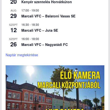
20
Kenyér szentelés Horvátkúton
17:00
-
19:00
AUG
29
Marcali VFC – Balatoni Vasas SE
16:30
-
18:30
SZEPT
12
Marcali VFC – Juta SE
16:00
-
18:00
SZEPT
26
Marcali VFC – Nagyatádi FC
Naptár megtekintése