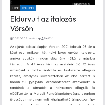
HÍREK
KÉK-HÍREK
Eldurvult az italozás
Vörsön
2021.02.28. vasárnap
TaviTV
Az eljárás adatai alapján Vörsön, 2021. február 26-án a
késő esti órákban két helyi lakos együtt italozott,
amikor egyikük minden előzmény nélkül a másikra
támadt. A 47 éves férfi az asztalnál ülő 72 éves
ismerősét a földre rántotta és testszerte ütlegelni
kezdte, amelynek következtében az idős sértett 8
napon túl gyógyuló, orccsonttörést szenvedett. A
rendőrök a támadót a helyszínen elfogták és
előállították a Marcali Rendőrkapitányságra, azonban
ittassága miatt nem volt kihallgatható állapotban, így