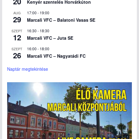
20
Kenyér szentelés Horvátkúton
17:00
-
19:00
AUG
29
Marcali VFC – Balatoni Vasas SE
16:30
-
18:30
SZEPT
12
Marcali VFC – Juta SE
16:00
-
18:00
SZEPT
26
Marcali VFC – Nagyatádi FC
Naptár megtekintése