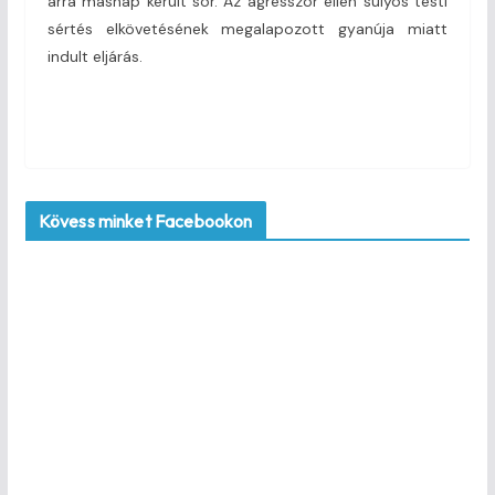
arra másnap került sor. Az agresszor ellen súlyos testi
sértés elkövetésének megalapozott gyanúja miatt
indult eljárás.
Kövess minket Facebookon