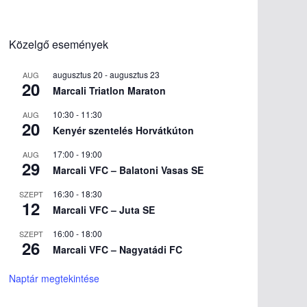
Közelgő események
augusztus 20
-
augusztus 23
AUG
20
Marcali Triatlon Maraton
10:30
-
11:30
AUG
20
Kenyér szentelés Horvátkúton
17:00
-
19:00
AUG
29
Marcali VFC – Balatoni Vasas SE
16:30
-
18:30
SZEPT
12
Marcali VFC – Juta SE
16:00
-
18:00
SZEPT
26
Marcali VFC – Nagyatádi FC
Naptár megtekintése