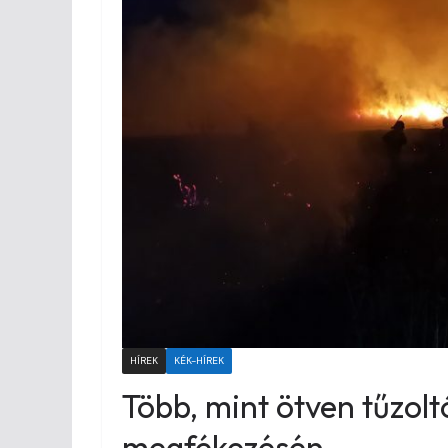
HÍREK
KÉK-HÍREK
Több, mint ötven tűzolt
megfékezésén