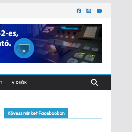
T
VIDEÓK
Kövess minket Facebookon