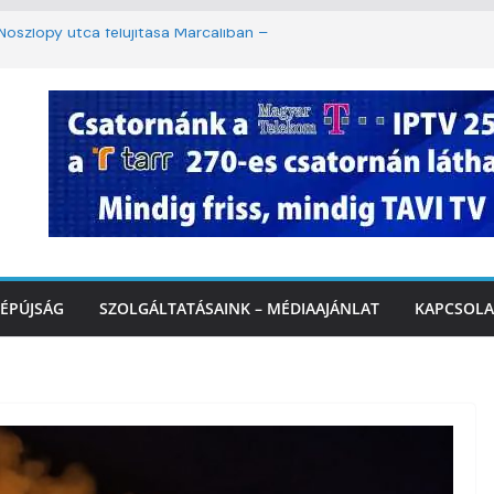
oszlopy utca felújítása Marcaliban –
szombattól másodfokú lesz a hőségriasztás
ulában: lakossági felháborodást váltott ki a
llyazás Marcaliban – VIDEÓ
k a Balatonnál – az első félidő végén
Marcalinál
ÉPÚJSÁG
SZOLGÁLTATÁSAINK – MÉDIAAJÁNLAT
KAPCSOLA