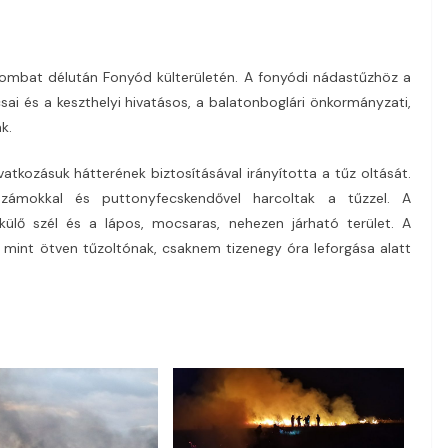
zombat délután Fonyód külterületén. A fonyódi nádastűzhöz a
acsai és a keszthelyi hivatásos, a balatonboglári önkormányzati,
k.
tkozásuk hátterének biztosításával irányította a tűz oltását.
számokkal és puttonyfecskendővel harcoltak a tűzzel. A
ülő szél és a lápos, mocsaras, nehezen járható terület. A
 mint ötven tűzoltónak, csaknem tizenegy óra leforgása alatt