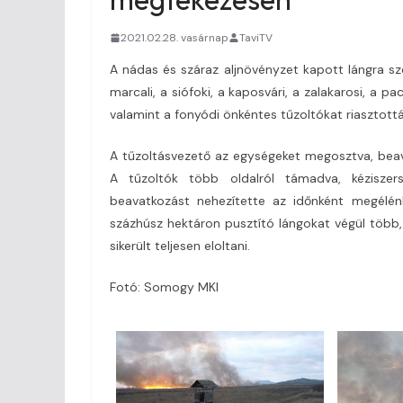
2021.02.28. vasárnap
TaviTV
A nádas és száraz aljnövényzet kapott lángra s
marcali, a siófoki, a kaposvári, a zalakarosi, a p
valamint a fonyódi önkéntes tűzoltókat riasztottá
A tűzoltásvezető az egységeket megosztva, beava
A tűzoltók több oldalról támadva, kéziszer
beavatkozást nehezítette az időnként megélénk
százhúsz hektáron pusztító lángokat végül több,
sikerült teljesen eloltani.
Fotó: Somogy MKI