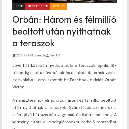
HÍREK
KIEMELT HÍREK
KÖZÉLET
Orbán: Három és félmillió
beoltott után nyithatnak
a teraszok
2021.04.14. szerda
TaviTV
Jövő hét közepén nyithatnak ki a teraszok, április 19-
től pedig csak az óvodások és az alsósok térnek vissza
az iskolába – erről számolt be Facebook oldalán Orbán
Viktor.
A miniszterelnök elmondta, három és félmillió beoltott
után nyithatnak a teraszok. Számítások szerint ez a
szám jövő hét szerdán vagy csütörtökön lehet meg. A
kormány eltörli a vendéglátósokat terhelő teraszdíjat
is.