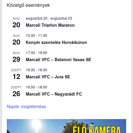
Közelgő események
augusztus 20
-
augusztus 23
AUG
20
Marcali Triatlon Maraton
10:30
-
11:30
AUG
20
Kenyér szentelés Horvátkúton
17:00
-
19:00
AUG
29
Marcali VFC – Balatoni Vasas SE
16:30
-
18:30
SZEPT
12
Marcali VFC – Juta SE
16:00
-
18:00
SZEPT
26
Marcali VFC – Nagyatádi FC
Naptár megtekintése