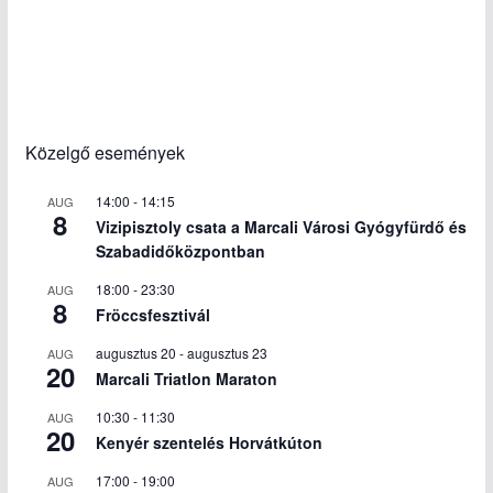
Közelgő események
14:00
-
14:15
AUG
8
Vizipisztoly csata a Marcali Városi Gyógyfürdő és
Szabadidőközpontban
18:00
-
23:30
AUG
8
Fröccsfesztivál
augusztus 20
-
augusztus 23
AUG
20
Marcali Triatlon Maraton
10:30
-
11:30
AUG
20
Kenyér szentelés Horvátkúton
17:00
-
19:00
AUG