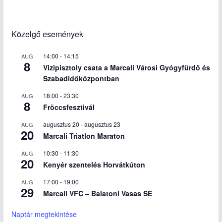
Közelgő események
14:00
-
14:15
AUG
8
Vizipisztoly csata a Marcali Városi Gyógyfürdő és
Szabadidőközpontban
18:00
-
23:30
AUG
8
Fröccsfesztivál
augusztus 20
-
augusztus 23
AUG
20
Marcali Triatlon Maraton
10:30
-
11:30
AUG
20
Kenyér szentelés Horvátkúton
17:00
-
19:00
AUG
29
Marcali VFC – Balatoni Vasas SE
Naptár megtekintése