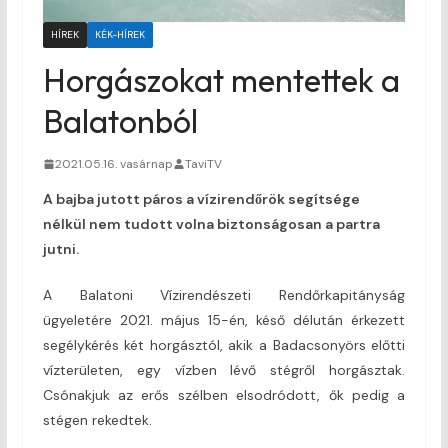
HÍREK
KÉK-HÍREK
Horgászokat mentettek a
Balatonból
2021.05.16. vasárnap
TaviTV
A bajba jutott páros a vízirendőrök segítsége
nélkül nem tudott volna biztonságosan a partra
jutni.
A Balatoni Vízirendészeti Rendőrkapitányság
ügyeletére 2021. május 15-én, késő délután érkezett
segélykérés két horgásztól, akik a Badacsonyörs előtti
vízterületen, egy vízben lévő stégről horgásztak.
Csónakjuk az erős szélben elsodródott, ők pedig a
stégen rekedtek.