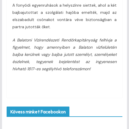
A fonyódi egyenruhások a helyszínre siettek, ahol a két
bajbajutottat a szolgálati hajóba emelték, majd az
elszabadult csónakot vontára véve biztonságban a
partra jutották őket.
A Balatoni Vízirendészeti Rendőrkapitányság felhívja a
figyelmet, hogy amennyiben a Balaton vízfelületén
bajba kerülnek vagy bajba jutott személyt, személyeket
észlelnek, tegyenek bejelentést az ingyenesen
hívható 1817-es segélyhívó telefonszámon!
Kövess minket Facebookon