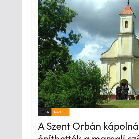
HÍREK
KÖZÉLET
A Szent Orbán kápolná
építhették a marcali s