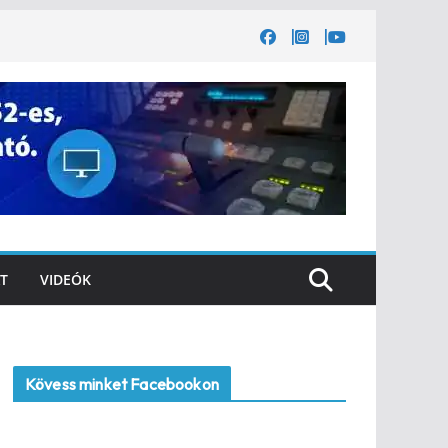
T
VIDEÓK
Kövess minket Facebookon