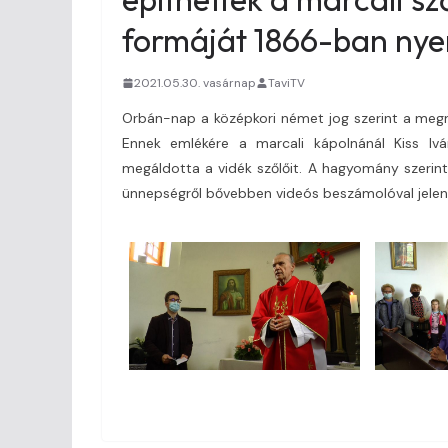
formáját 1866-ban nyer
2021.05.30. vasárnap
TaviTV
Orbán-nap a középkori német jog szerint a megm
Ennek emlékére a marcali kápolnánál Kiss Ivá
megáldotta a vidék szőlőit. A hagyomány szerint,
ünnepségről bővebben videós beszámolóval jele