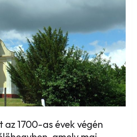
t az 1700-as évek végén
zőlőhegyben, amely mai