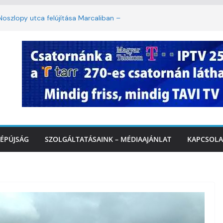
oszlopy utca felújítása Marcaliban –
szombattól másodfokú lesz a hőségriasztás
ulában: lakossági felháborodást váltott ki a
llyazás Marcaliban – VIDEÓ
 a Balatonnál – az első félidő végén
Marcalinál
ÉPÚJSÁG
SZOLGÁLTATÁSAINK – MÉDIAAJÁNLAT
KAPCSOLA