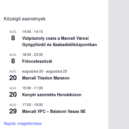
Közelgő események
14:00
-
14:15
AUG
8
Vizipisztoly csata a Marcali Városi
Gyógyfürdő és Szabadidőközpontban
18:00
-
23:30
AUG
8
Fröccsfesztivál
augusztus 20
-
augusztus 23
AUG
20
Marcali Triatlon Maraton
10:30
-
11:30
AUG
20
Kenyér szentelés Horvátkúton
17:00
-
19:00
AUG
29
Marcali VFC – Balatoni Vasas SE
Naptár megtekintése