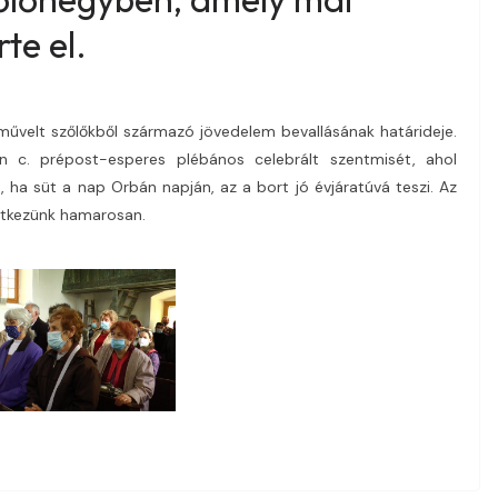
te el.
űvelt szőlőkből származó jövedelem bevallásának határideje.
n c. prépost-esperes plébános celebrált szentmisét, ahol
 ha süt a nap Orbán napján, az a bort jó évjáratúvá teszi. Az
ntkezünk hamarosan.