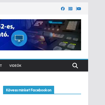
T
VIDEÓK
Kövess minket Facebookon