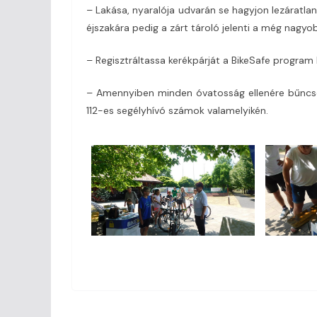
– Lakása, nyaralója udvarán se hagyjon lezáratlanul
éjszakára pedig a zárt tároló jelenti a még nagyo
– Regisztráltassa kerékpárját a BikeSafe program
– Amennyiben minden óvatosság ellenére bűncsel
112-es segélyhívó számok valamelyikén.