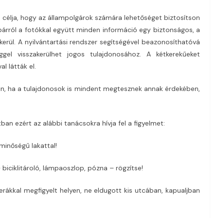
 célja, hogy az állampolgárok számára lehetőséget biztosítson
párról a fotókkal együtt minden információ egy biztonságos, a
erül. A nyilvántartási rendszer segítségével beazonosíthatóvá
gel visszakerülhet jogos tulajdonosához. A kétkerekűeket
al látták el.
an, ha a tulajdonosok is mindent megtesznek annak érdekében,
n ezért az alábbi tanácsokra hívja fel a figyelmet:
 minőségű lakattal!
 biciklitároló, lámpaoszlop, pózna – rögzítse!
merákkal megfigyelt helyen, ne eldugott kis utcában, kapualjban