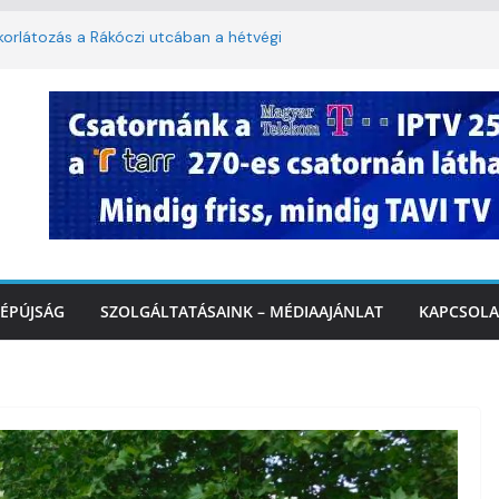
korlátozás a Rákóczi utcában a hétvégi
t
ban: lakossági felháborodást váltott ki a
azás Marcaliban – VIDEÓ
 Balatonnál – az első félidő végén
rcalinál
lopy utca felújítása Marcaliban –
ÉPÚJSÁG
SZOLGÁLTATÁSAINK – MÉDIAAJÁNLAT
KAPCSOLA