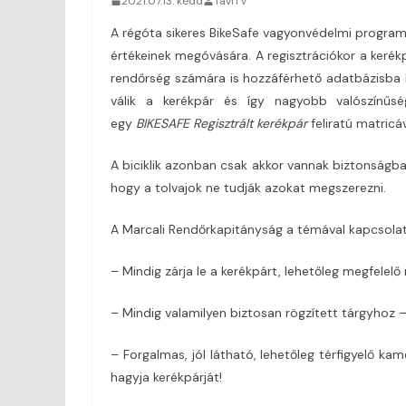
2021.07.13. kedd
TaviTV
A régóta sikeres BikeSafe vagyonvédelmi program
értékeinek megóvására. A regisztrációkor a kerék
rendőrség számára is hozzáférhető adatbázisba k
válik a kerékpár és így nagyobb valószínűség
egy
BIKESAFE Regisztrált kerékpár
feliratú matricáv
A biciklik azonban csak akkor vannak biztonságb
hogy a tolvajok ne tudják azokat megszerezni.
A Marcali Rendőrkapitányság a témával kapcsolatba
– Mindig zárja le a kerékpárt, lehetőleg megfelelő
– Mindig valamilyen biztosan rögzített tárgyhoz –
– Forgalmas, jól látható, lehetőleg térfigyelő ka
hagyja kerékpárját!