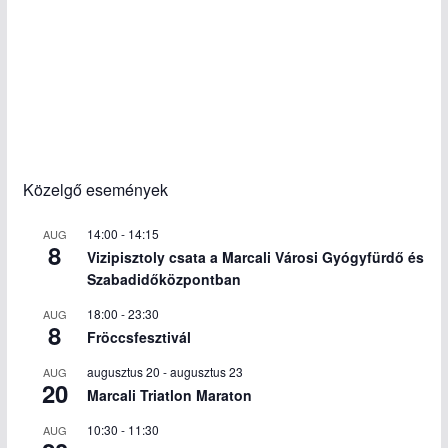
Közelgő események
14:00
-
14:15
AUG
8
Vizipisztoly csata a Marcali Városi Gyógyfürdő és
Szabadidőközpontban
18:00
-
23:30
AUG
8
Fröccsfesztivál
augusztus 20
-
augusztus 23
AUG
20
Marcali Triatlon Maraton
10:30
-
11:30
AUG