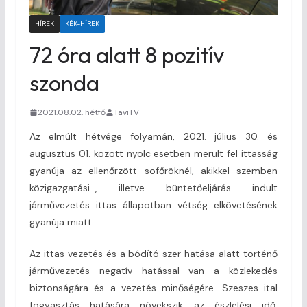
HÍREK
KÉK-HÍREK
72 óra alatt 8 pozitív
szonda
2021.08.02. hétfő
TaviTV
Az elmúlt hétvége folyamán, 2021. július 30. és
augusztus 01. között nyolc esetben merült fel ittasság
gyanúja az ellenőrzött sofőröknél, akikkel szemben
közigazgatási-, illetve büntetőeljárás indult
járművezetés ittas állapotban vétség elkövetésének
gyanúja miatt.
Az ittas vezetés és a bódító szer hatása alatt történő
járművezetés negatív hatással van a közlekedés
biztonságára és a vezetés minőségére. Szeszes ital
fogyasztás hatására növekszik az észlelési idő,