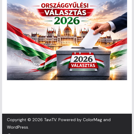
Copyright © 2026
TaviTV
. Powered by
ColorMag
and
WordPress
.