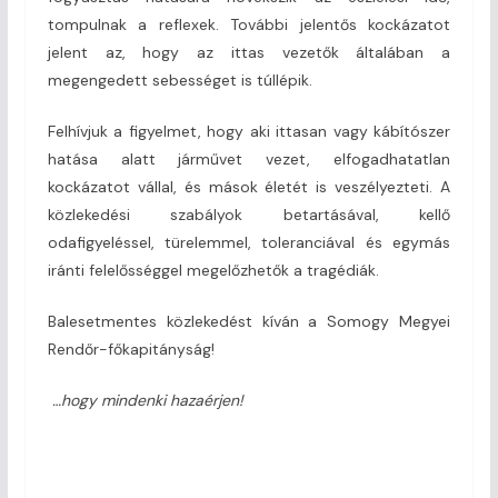
tompulnak a reflexek. További jelentős kockázatot
jelent az, hogy az ittas vezetők általában a
megengedett sebességet is túllépik.
Felhívjuk a figyelmet, hogy aki ittasan vagy kábítószer
hatása alatt járművet vezet, elfogadhatatlan
kockázatot vállal, és mások életét is veszélyezteti. A
közlekedési szabályok betartásával, kellő
odafigyeléssel, türelemmel, toleranciával és egymás
iránti felelősséggel megelőzhetők a tragédiák.
Balesetmentes közlekedést kíván a Somogy Megyei
Rendőr-főkapitányság!
…hogy mindenki hazaérjen!