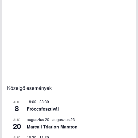
Közelgő események
18:00
-
23:30
AUG
8
Fröccsfesztivál
augusztus 20
-
augusztus 23
AUG
20
Marcali Triatlon Maraton
10:30
-
11:30
AUG