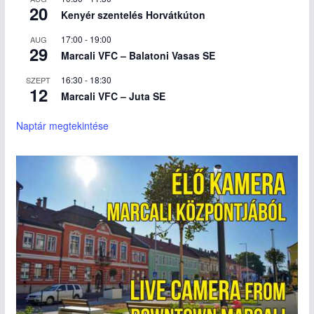
20
Kenyér szentelés Horvátkúton
17:00
-
19:00
AUG
29
Marcali VFC – Balatoni Vasas SE
16:30
-
18:30
SZEPT
12
Marcali VFC – Juta SE
Naptár megtekintése