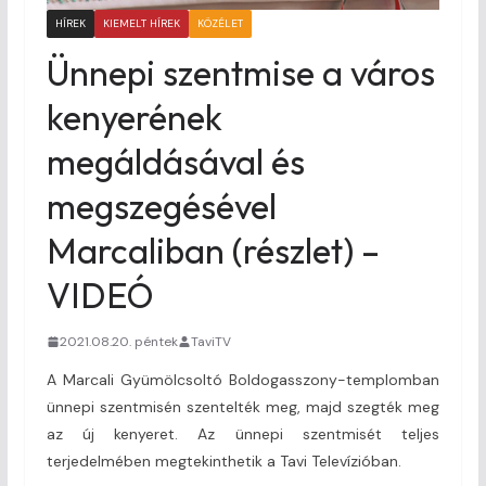
HÍREK
KIEMELT HÍREK
KÖZÉLET
Ünnepi szentmise a város
kenyerének
megáldásával és
megszegésével
Marcaliban (részlet) –
VIDEÓ
2021.08.20. péntek
TaviTV
A Marcali Gyümölcsoltó Boldogasszony-templomban
ünnepi szentmisén szentelték meg, majd szegték meg
az új kenyeret. Az ünnepi szentmisét teljes
terjedelmében megtekinthetik a Tavi Televízióban.