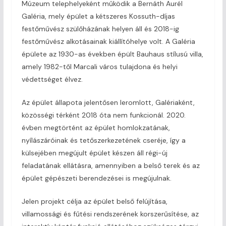
Múzeum telephelyeként működik a Bernáth Aurél
Galéria, mely épület a kétszeres Kossuth-díjas
festőművész szülőházának helyen áll és 2018-ig
festőművész alkotásainak kiállítóhelye volt. A Galéria
épülete az 1930-as években épült Bauhaus stílusú villa,
amely 1982-től Marcali város tulajdona és helyi
védettséget élvez.
Az épület állapota jelentősen leromlott, Galériaként,
közösségi térként 2018 óta nem funkcionál. 2020.
évben megtörtént az épület homlokzatának,
nyílászáróinak és tetőszerkezetének cseréje, így a
külsejében megújult épület készen áll régi-új
feladatának ellátásra, amennyiben a belső terek és az
épület gépészeti berendezései is megújulnak.
Jelen projekt célja az épület belső felújítása,
villamossági és fűtési rendszerének korszerűsítése, az