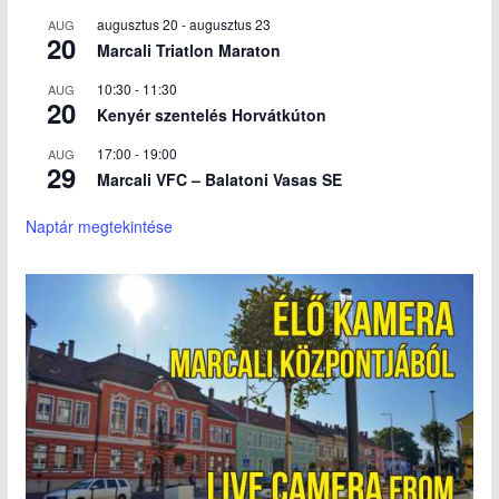
augusztus 20
-
augusztus 23
AUG
20
Marcali Triatlon Maraton
10:30
-
11:30
AUG
20
Kenyér szentelés Horvátkúton
17:00
-
19:00
AUG
29
Marcali VFC – Balatoni Vasas SE
Naptár megtekintése