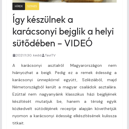
HÍREK
SZINES
Így készülnek a
karácsonyi bejglik a helyi
sütődében – VIDEÓ
2021.11.30. kedd
TaviTV
A karácsonyi asztalról Magyarországon nem
hiányozhat a beigli. Pedig ez a remek édesség a
karácsonyi ünnepkörrel együtt, Sziléziából, majd
Németországból került a magyar családok asztalára.
Ezúttal nem nagyanyáink klasszikus házi bejglijének
készítését mutatjuk be, hanem a térség egyik
közkedvelt sütödéjének receptje alapján követhetjük
nyomon a karácsonyi édesség elkészítésének kulissza
titkait.