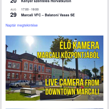
20
Kenyér szentelés Horvátkúton
17:00
-
19:00
AUG
29
Marcali VFC – Balatoni Vasas SE
Naptár megtekintése