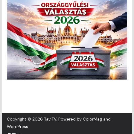
Copyright © 2026
TaviTV
. Powered by
ColorMag
and
WordPress
.