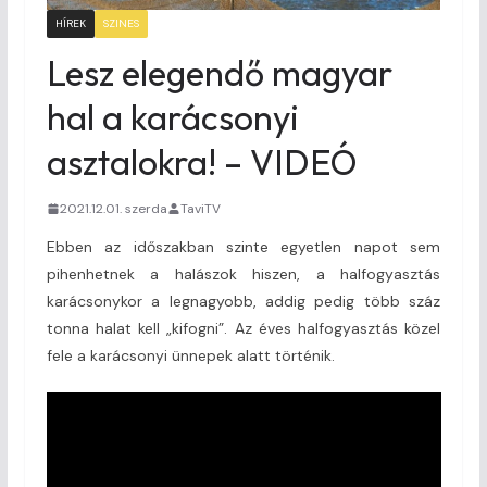
HÍREK
SZINES
Lesz elegendő magyar
hal a karácsonyi
asztalokra! – VIDEÓ
2021.12.01. szerda
TaviTV
Ebben az időszakban szinte egyetlen napot sem
pihenhetnek a halászok hiszen, a halfogyasztás
karácsonykor a legnagyobb, addig pedig több száz
tonna halat kell „kifogni”. Az éves halfogyasztás közel
fele a karácsonyi ünnepek alatt történik.