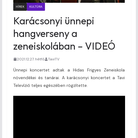
HÍREK
KULTÚRA
Karácsonyi ünnepi
hangverseny a
zeneiskolában – VIDEÓ
2021.12.27. hétfő
TaviTV
Ünnepi koncertet adtak a Hidas Frigyes Zeneiskola
növendékei és tanárai. A karácsonyi koncertet a Tavi
Televízió teljes egészében rögzítette.