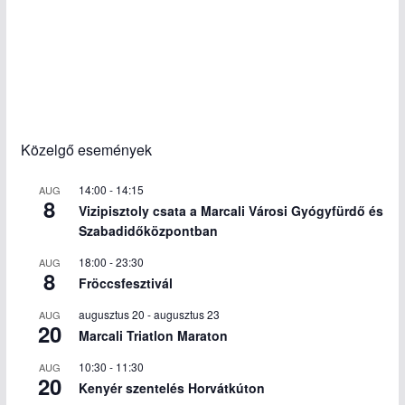
Közelgő események
14:00
-
14:15
AUG
8
Vizipisztoly csata a Marcali Városi Gyógyfürdő és
Szabadidőközpontban
18:00
-
23:30
AUG
8
Fröccsfesztivál
augusztus 20
-
augusztus 23
AUG
20
Marcali Triatlon Maraton
10:30
-
11:30
AUG
20
Kenyér szentelés Horvátkúton