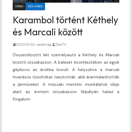
HÍREK
KÉK-HÍREK
Karambol történt Kéthely
és Marcali között
2022.01.02. vasárnap
TaviTV
Összeütközött két személyautó a Kéthely és Marcali
közötti útszakaszon. A baleset következtében az egyik
gépkocsi az árokba borult. A helyszínre a marcali
hivatásos tűzoltókat riasztották, akik áramtalanították
a járműveket. A műszaki mentési munkálatok ideje
alatt az érintett útszakaszon félpályán halad a
forgalom.