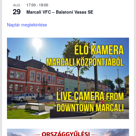
17:00
-
19:00
AUG
29
Marcali VFC – Balatoni Vasas SE
Naptár megtekintése