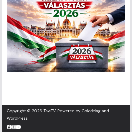
Copyright © 2026
TaviTV
. Powered by
ColorMag
and
WordPress
.