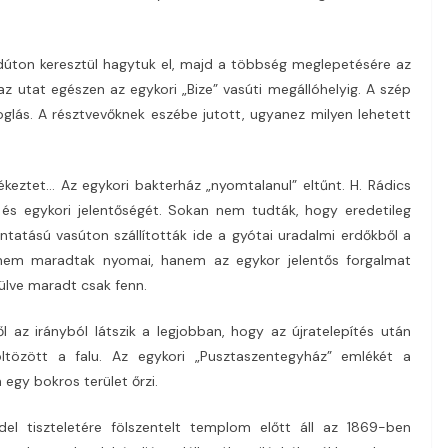
öldúton keresztül hagytuk el, majd a többség meglepetésére az
 az utat egészen az egykori „Bize” vasúti megállóhelyig. A szép
glás. A résztvevőknek eszébe jutott, ugyanez milyen lehetett
keztet… Az egykori bakterház „nyomtalanul” eltűnt. H. Rádics
és egykori jelentőségét. Sokan nem tudták, hogy eredetileg
tatású vasúton szállították ide a gyótai uradalmi erdőkből a
 nem maradtak nyomai, hanem az egykor jelentős forgalmat
külve maradt csak fenn.
l az irányból látszik a legjobban, hogy az újratelepítés után
ltözött a falu. Az egykori „Pusztaszentegyház” emlékét a
 egy bokros terület őrzi.
del tiszteletére fölszentelt templom előtt áll az 1869-ben