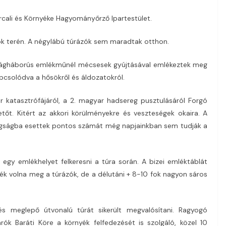
rcali és Környéke Hagyományőrző Ipartestület.
ök terén. A négylábú túrázók sem maradtak otthon.
 világháborús emlékműnél mécsesek gyújtásával emlékeztek meg
apcsolódva a hősökről és áldozatokról.
katasztrófájáról, a 2. magyar hadsereg pusztulásáról Forgó
tőt. Kitért az akkori körülményekre és veszteségek okaira. A
ogságba esettek pontos számát még napjainkban sem tudják a
gy emlékhelyet felkeresni a túra során. A bizei emléktáblát
tték volna meg a túrázók, de a délutáni + 8-10 fok nagyon sáros
s meglepő útvonalú túrát sikerült megvalósítani. Ragyogó
ók Baráti Köre a környék felfedezését is szolgáló, közel 10