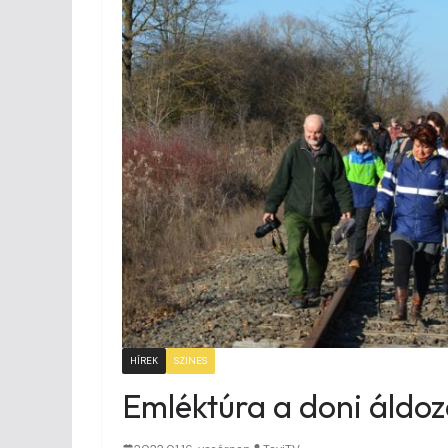
HÍREK
SZINES
Emléktúra a doni áldoza