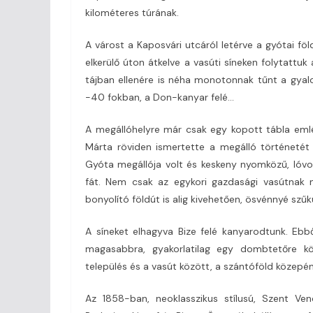
kilométeres túrának.
A várost a Kaposvári utcáról letérve a gyótai f
elkerülő úton átkelve a vasúti síneken folytattuk
tájban ellenére is néha monotonnak tűnt a gyalo
-40 fokban, a Don-kanyar felé…
A megállóhelyre már csak egy kopott tábla emlé
Márta röviden ismertette a megálló történetét 
Gyóta megállója volt és keskeny nyomközű, lóvon
fát. Nem csak az egykori gazdasági vasútnak
bonyolító földút is alig kivehetően, ösvénnyé szű
A síneket elhagyva Bize felé kanyarodtunk. Ebbő
magasabbra, gyakorlatilag egy dombtetőre kö
település és a vasút között, a szántóföld közepén
Az 1858-ban, neoklasszikus stílusú, Szent Ven