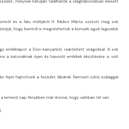
 feszület, melynek hátulján találhatók a világháborúkban elesett
lomról és a falu múltjáról H. Rádics Márta osztott meg sok
önjük, hogy bentről is megnézhettük a környék egyik legszebb
gy emléklapot a Don-kanyarból, reárősített virágokkal. A sok
ére a katonáknak ilyen és hasonló emlékek készítésére is volt
fejet hajtottunk a feszület lábánál. Nemzeti színű szalaggal
g a lemenő nap fényében már érezve, hogy valóban tél van.
l…