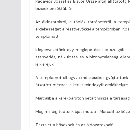
Radavics József és Bizvor Örzse által állíttatott
bizeiek emléktáblái.
Az áldozatokról, a táblák történetéről, a temp
érdekességet a résztvevőkkel a templomban. Kösz
templomát!
Idegenvezetőnk egy meglepetéssel is szolgált: e
szenvedés, nélkülözés és a bizonytalanság ellen
lelkierejük!
A templomot elhagyva mécseseket gyújtottunk és 
átkötött mécses is került mindegyik emlékhelyre.
Marcaliba a kerékpárúton sétált vissza a társasá
Még mindig tudtunk újat mutatni Marcalihoz köze
Tisztelet a hősöknek és az áldozatoknak!