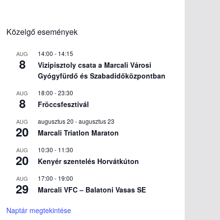
Közelgő események
14:00
-
14:15
AUG
8
Vizipisztoly csata a Marcali Városi
Gyógyfürdő és Szabadidőközpontban
18:00
-
23:30
AUG
8
Fröccsfesztivál
augusztus 20
-
augusztus 23
AUG
20
Marcali Triatlon Maraton
10:30
-
11:30
AUG
20
Kenyér szentelés Horvátkúton
17:00
-
19:00
AUG
29
Marcali VFC – Balatoni Vasas SE
Naptár megtekintése