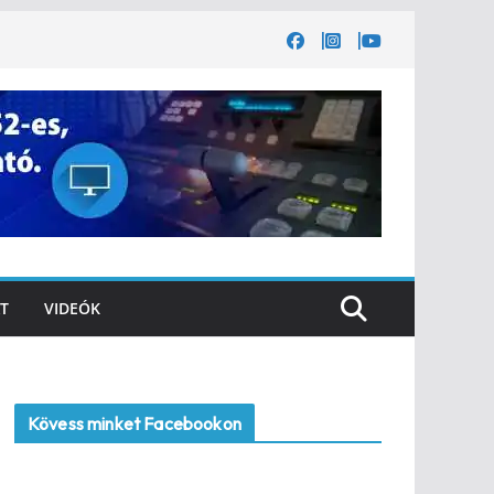
T
VIDEÓK
Kövess minket Facebookon