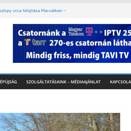
lopy utca felújítása Marcaliban –
mbattól másodfokú lesz a hőségriasztás
ban: lakossági felháborodást váltott ki a
azás Marcaliban – VIDEÓ
 Balatonnál – az első félidő végén
rcalinál
ÉPÚJSÁG
SZOLGÁLTATÁSAINK – MÉDIAAJÁNLAT
KAPCSOLA