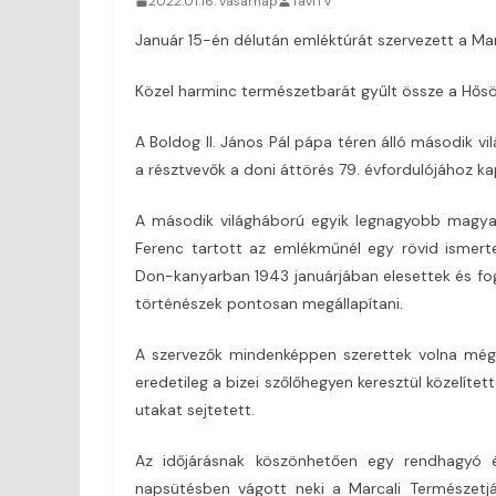
2022.01.16. vasárnap
TaviTV
Január 15-én délután emléktúrát szervezett a Ma
Közel harminc természetbarát gyűlt össze a Hős
A Boldog II. János Pál pápa téren álló második
a résztvevők a doni áttörés 79. évfordulójához k
A második világháború egyik legnagyobb magyar 
Ferenc tartott az emlékműnél egy rövid ismerte
Don-kanyarban 1943 januárjában elesettek és f
történészek pontosan megállapítani.
A szervezők mindenképpen szerettek volna még e
eredetileg a bizei szőlőhegyen keresztül közelíte
utakat sejtetett.
Az időjárásnak köszönhetően egy rendhagyó é
napsütésben vágott neki a Marcali Természetjár