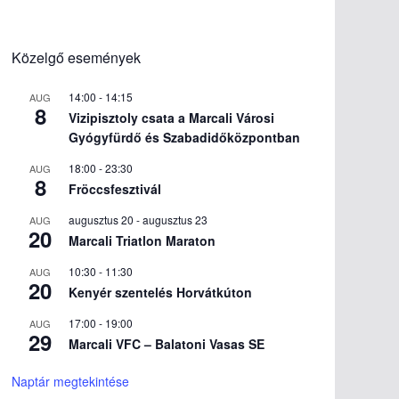
Közelgő események
14:00
-
14:15
AUG
8
Vizipisztoly csata a Marcali Városi
Gyógyfürdő és Szabadidőközpontban
18:00
-
23:30
AUG
8
Fröccsfesztivál
augusztus 20
-
augusztus 23
AUG
20
Marcali Triatlon Maraton
10:30
-
11:30
AUG
20
Kenyér szentelés Horvátkúton
17:00
-
19:00
AUG
29
Marcali VFC – Balatoni Vasas SE
Naptár megtekintése