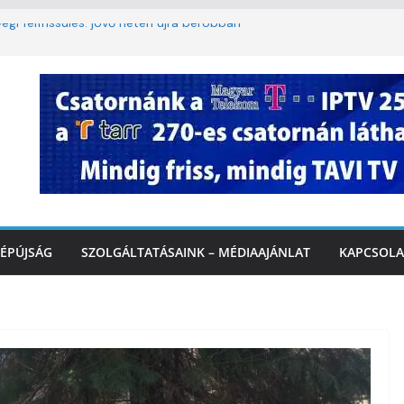
égi felfrissülés: jövő héten újra berobban
korlátozás a Rákóczi utcában a hétvégi
t
3. kerület TVE csapatát fogadta a
Ó
te a tűzoltók dolgát Marcalinál
onságos közlekedésért, elektromos
ÉPÚJSÁG
SZOLGÁLTATÁSAINK – MÉDIAAJÁNLAT
KAPCSOLA