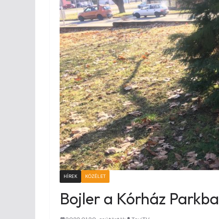
HÍREK
KÖZÉLET
Bojler a Kórház Parkb