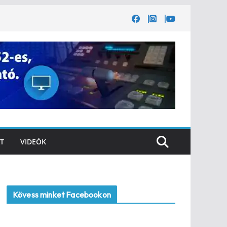
T
VIDEÓK
Kövess minket Facebookon