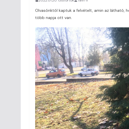
2022.01.20. csütörtök
TaviTV
Olvasónktól kaptuk a felvételt, amin az látható, 
több napja ott van.