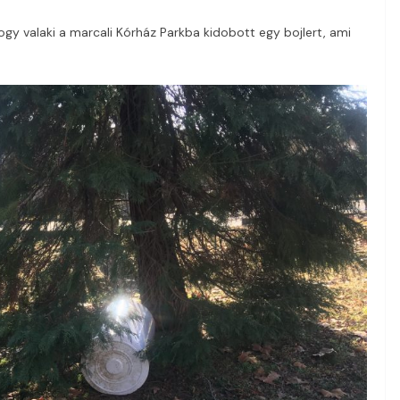
hogy valaki a marcali Kórház Parkba kidobott egy bojlert, ami